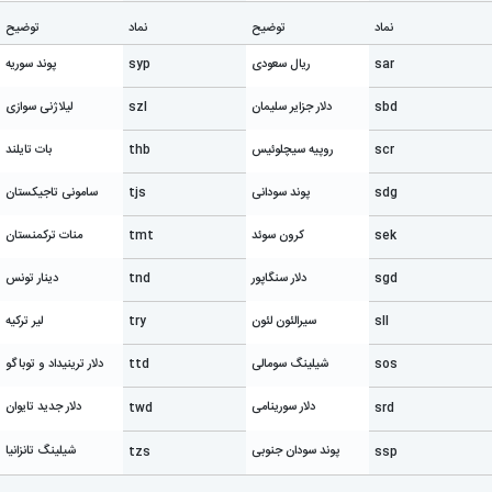
نماد
توضیح
نماد
توضیح
sar
ریال سعودی
syp
پوند سوریه
sbd
دلار جزایر سلیمان
szl
لیلاژنی سوازی
scr
روپیه سیچلوئیس
thb
بات تایلند
sdg
پوند سودانی
tjs
سامونی تاجیکستان
sek
کرون سوئد
tmt
منات ترکمنستان
sgd
دلار سنگاپور
tnd
دینار تونس
sll
سیرالئون لئون
try
لیر ترکیه
sos
شیلینگ سومالی
ttd
دلار ترینیداد و توباگو
دلار سورینامی
دلار جدید تایوان
twd
srd
پوند سودان جنوبی
شیلینگ تانزانیا
tzs
ssp