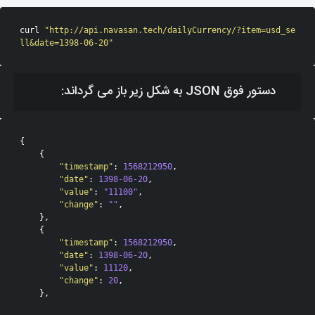
curl 
"http://api.navasan.tech/dailyCurrency/?item=usd_se
ll&date=1398-06-20"
دستور فوق JSON به شکل زیر باز می گرداند:
{
{
"timestamp"
:
1568212950
,
"date"
:
1398-06-20
,
"value"
:
"11100"
,
"change"
:
""
,
},
{
"timestamp"
:
1568212950
,
"date"
:
1398-06-20
,
"value"
:
11120
,
"change"
:
20
,
},