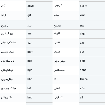
کازموس
آوی
aave
atom
مونرو
گراف
grt
xmr
نماد
توضیح
نماد
توضیح
algo
آلگورند
ars
پزو آرژانتین
axs
اَکسی
azn
منات آذربایجان
stx
استک
bam
مارک بوسنی
egld
مولتی ورس
bdt
تاکا بنگلادش
sand
سند باکس
bgn
لو بلغارستان
theta
تتا
bhd
دینار بحرین
afn
افغانی
bif
فرانک بوروندی
all
لک آلبانی
bnd
دلار برونئی