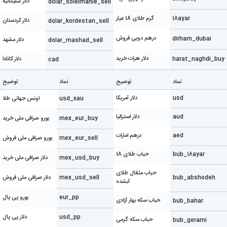
دلار سلیمانیه
dolar_soleimanie_sell
18ayar
گرم طلای 18 عیار
دلار کردستان
dolar_kordestan_sell
درهم دوبی فروش
dirham_dubai
دلار مشهد
dolar_mashad_sell
دلار هرات خرید
harat_naghdi_buy
دلار کانادا
cad
نماد
توضیح
نماد
توضیح
usd
دلار آمریکا
usd_xau
اونس جهانی طلا
aud
دلار استرالیا
mex_eur_buy
یورو صرافی ملی خرید
aed
درهم امارات
mex_eur_sell
یورو صرافی ملی فروش
bub_18ayar
حباب طلای 18
mex_usd_buy
دلار صرافی ملی خرید
حباب مثقال طلای
bub_abshodeh
mex_usd_sell
دلار صرافی ملی فروش
آبشده
eur_pp
یورو پی پال
حباب سکه بهار آزادی
bub_bahar
usd_pp
دلار پی پال
حباب سکه گرمی
bub_gerami