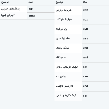
نماد
توضیح
نماد
توضیح
zar
رند افریقای جنوبی
uah
هریونیا اوکراین
کواچای زامبیا
zmw
ugx
شیلینگ اوگاندا
uyu
پزو اروگوئه
uzs
سام ازبکستان
vnd
دونگ ویتنام
wst
ساموآ تالا
xaf
فرانک آفریقای مرکزی
xau
اونس طلا
دلار شرق کارائیب
xcd
فرانک آفریقای غربی
xof