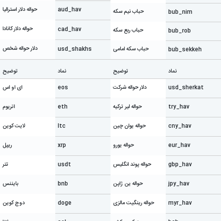
aud_hav
حواله دلار استرالیا
حباب نیم سکه
bub_nim
حواله دلار کانادا
cad_hav
حباب ربع سکه
bub_rob
دلار حواله شخص
حباب سکه امامی
usd_shakhs
bub_sekkeh
نماد
توضیح
نماد
توضیح
usd_sherkat
دلار حواله شرکت
eos
ای او اس
try_hav
حواله لیر ترکیه
eth
اتریوم
cny_hav
حواله یوان چین
ltc
لایت کوین
eur_hav
حواله یورو
xrp
ریپل
gbp_hav
حواله پوند انگلیس
usdt
تتر
jpy_hav
حواله ین ژاپن
bnb
بایننس
myr_hav
حواله رینگیت مالزی
doge
دوج کوین