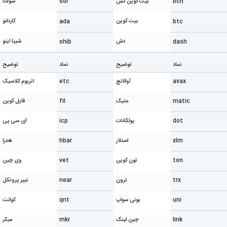
bch
بیت کوین کش
sol
سولانا
بیت کوین
کاردانو
ada
btc
دش
شیبا اینو
shib
dash
نماد
توضیح
نماد
توضیح
avax
آوالانچ
etc
اتریوم کلاسیک
matic
متیک
fil
فایل کوین
dot
پولکادات
icp
آی سی پی
xlm
استلار
hbar
هدرا
ton
تون کوین
vet
وی چین
trx
ترون
near
نییر پروتکل
uni
یونی سواپ
qnt
کوانت
link
چین لینک
mkr
میکر