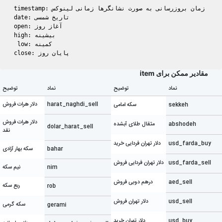
timestamp: زمان بروزرسانی به صورت نشانگرها زمانی لینوکس

date: تاریخ شمسی

open: آغاز روز

high: بیشینه

 low: کمینه

مقادیر ممکن برای item
نماد
توضیح
نماد
توضیح
harat_naghdi_sell
دلار هرات فروش
sekkeh
سکه امامی
دلار هرات فروش
abshodeh
مثقال طلای آبشده
dolar_harat_sell
نقد
usd_farda_buy
دلار تهران فردایی خرید
bahar
سکه بهار آزادی
usd_farda_sell
دلار تهران فردایی فروش
nim
نیم سکه
aed_sell
درهم دوبی فروش
ربع سکه
rob
usd_sell
دلار تهران فروش
سکه گرمی
gerami
usd_buy
دلار تهران خرید