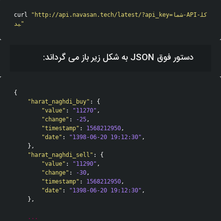
"http://api.navasan.tech/latest/?api_key=شما-API-کل
curl 
ید"
دستور فوق JSON به شکل زیر باز می گرداند:
{
"harat_naghdi_buy"
:
{
"value"
:
"11270"
,
"change"
:
-25
,
"timestamp"
:
1568212950
,
"date"
:
"1398-06-20 19:12:30"
,
},
"harat_naghdi_sell"
:
{
"value"
:
"11290"
,
"change"
:
-30
,
"timestamp"
:
1568212950
,
"date"
:
"1398-06-20 19:12:30"
,
},
...