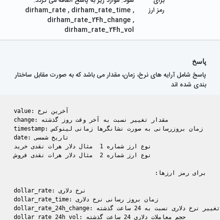
برای
شود. موارد زیر به پاسخ اضافه می گردد.
رمز ارز
dirham_rate , dirham_rate_time ,
dirham_rate_24h_change ,
dirham_rate_24h_vol
پاسخ
پاسخ شامل آرایه های نرخ، زمان، مقدار می باشد که به صورت مقابل ساختار
بندی شده اند
value: آخرین نرخ

change: مقدار تغییر نسبت به آخر وقت روز گذشته

timestamp: زمان بروزرسانی به صورت نشانگرها زمانی لینوکس

date: تاریخ شمسی

نوع ارز شماره 1  مثال دلار هرات نقدی خرید

برای رمز ارزها:

dollar_rate: نرخ دلاری 

dollar_rate_time: زمان بروز رسانی نرخ دلاری 

dollar_rate_24h_change: تغییر نرخ دلاری نسبت به 24 ساعت گذشته 

dollar_rate_24h_vol: حجم معاملات دلاری 24 ساعت گذشته 
