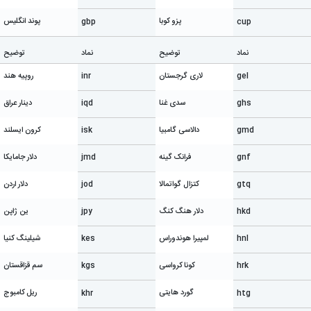
پزو کوبا
پوند انگلیس
gbp
cup
نماد
توضیح
نماد
توضیح
gel
لاری گرجستان
inr
روپیه هند
ghs
سدی غنا
iqd
دینار عراق
gmd
دالاسی گامبیا
isk
کرون ایسلند
gnf
فرانک گینه
jmd
دلار جامایکا
gtq
کتزال گواتمالا
jod
دلار اردن
hkd
دلار هنگ کنگ
jpy
ین ژاپن
hnl
لمپیرا هوندوراس
kes
شیلینگ کنیا
hrk
کونا کرواسی
kgs
سم قزاقستان
گورد هایتی
ریل کامبوج
khr
htg