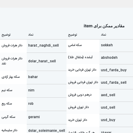
مقادیر ممکن برای item
نماد
توضیح
نماد
توضیح
sekkeh
سکه امامی
harat_naghdi_sell
دلار هرات فروش
آبشده (مثقال طلا)
abshodeh
دلار هرات فروش
dolar_harat_sell
نقد
دلار تهران فردایی خرید
usd_farda_buy
bahar
سکه بهار آزادی
دلار تهران فردایی فروش
usd_farda_sell
nim
سکه نیم
درهم دوبی فروش
aed_sell
rob
سکه ربع
دلار تهران فروش
usd_sell
gerami
سکه گرمی
usd_buy
دلار تهران خرید
دلار سلیمانیه
dolar_soleimanie_sell
18ayar
هر گرم طلای 18 عیار