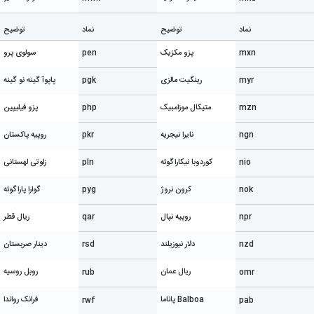
نماد
توضیح
نماد
توضیح
mxn
پزو مکزیک
pen
سولوی پرو
myr
رینگیت مالزی
pgk
پاپوآ گینه نو گینه
mzn
متیکال موزامبیک
php
پزو فیلیپین
ngn
نایرا نیجریه
pkr
روپیه پاکستان
nio
کوردوبا نیکاراگوئه
pln
زلوتی لهستانی
nok
کرون نروژ
pyg
گوارا پاراگوئه
npr
روپیه نپال
qar
ریال قطر
nzd
دلار نیوزیلند
rsd
دینار صربستان
ریال عمان
روبل روسیه
rub
omr
Balboa پاناما
فرانک رواندا
rwf
pab