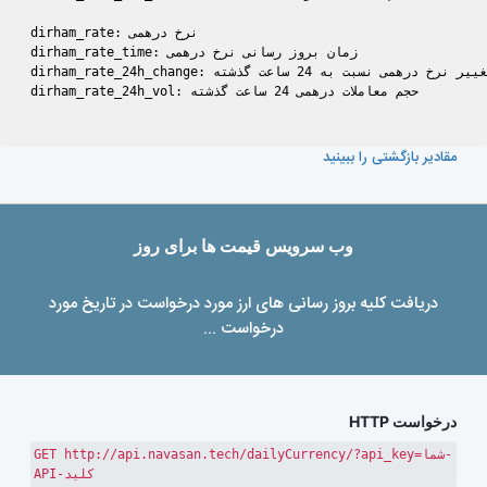
dirham_rate: نرخ درهمی 

dirham_rate_time: زمان بروز رسانی نرخ درهمی 

dirham_rate_24h_change: تغییر نرخ درهمی نسبت به 24 ساعت گذشته 

dirham_rate_24h_vol: حجم معاملات درهمی 24 ساعت گذشته 

مقادیر بازگشتی را ببینید
وب سرویس قیمت ها برای روز
دریافت کلیه بروز رسانی های ارز مورد درخواست در تاریخ مورد
درخواست ...
درخواست HTTP
GET http://api.navasan.tech/dailyCurrency/?api_key=شما-
API-کلید