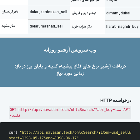
دلار کردستان
dolar_kordestan_sell
dirham_dubai
درهم دوبی فروش
دلار مشهد
dolar_mashad_sell
harat_naghdi_buy
دلار هرات خرید
وب سرویس آرشیو روزانه
دریافت آرشیو نرخ های آغاز، بیشینه، کمینه و پایان روز در بازه
زمانی مورد نیاز
درخواست HTTP
GET http://api.navasan.tech/ohlcSearch/?api_key=شما-API
-کلید
curl 
"http://api.navasan.tech/ohlcSearch/?item=usd_sell&
start=1398-05-17&end=1398-06-17"