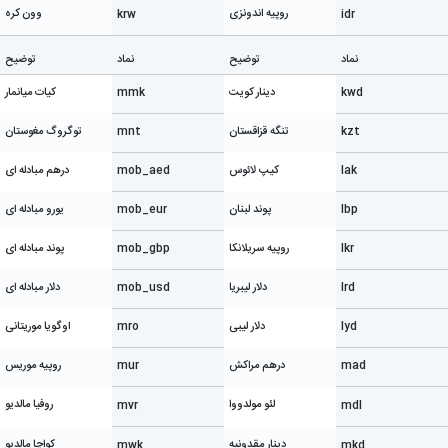
روپیه اندونزی
وون کره
krw
idr
نماد
توضیح
نماد
توضیح
kwd
دینار کویت
mmk
کیات میانمار
kzt
تنگه قزاقستان
mnt
توگروگ مغوستان
lak
کیپ لائوس
mob_aed
درهم مبادله ای
lbp
پوند لبنان
mob_eur
یورو مبادله ای
lkr
روپیه سریلانکا
mob_gbp
پوند مبادله ای
lrd
دلار لیبریا
mob_usd
دلار مبادله ای
lyd
دلار لیبی
mro
اوگویا موریتانی
mad
درهم مراکش
mur
روپیه موریس
لئو مولدووا
روفیا مالدیو
mvr
mdl
دینار مقدونیه
کواچا مالدیو
mwk
mkd