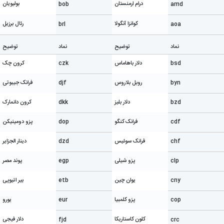
درام ارمنستان
بولیویان
bob
amd
کوانزا آنگولا
رئال برزیل
brl
aoa
نماد
توضیح
نماد
توضیح
bsd
دلار باهاماس
czk
کرون چک
byn
روبل بلاروس
djf
فرانک جیبوتی
bzd
دلار بلیز
dkk
کرون دانمارک
cdf
فرانک کنگو
dop
پزو دومینیکن
chf
فرانک سوئیس
dzd
دینار الجزایر
clp
پزو شیلی
egp
پوند مصر
cny
یوان چین
etb
بیر اتیوپی
cop
پزو کلمبیا
eur
یورو
کلون کاستاریکا
دلار فیجی
fjd
crc