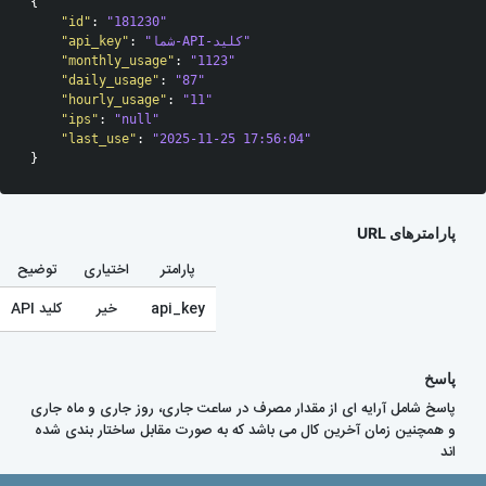
{
    "id"
:
"181230"
"شما-API-کلید"
:
    "api_key"
    "monthly_usage"
:
"1123"
    "daily_usage"
:
"87"
    "hourly_usage"
:
"11"
    "ips"
:
"null"
    "last_use"
:
"2025-11-25 17:56:04"
}
پارامترهای URL
پارامتر
اختیاری
توضیح
api_key
خیر
کلید API
پاسخ
پاسخ شامل آرایه ای از مقدار مصرف در ساعت جاری، روز جاری و ماه جاری
و همچنین زمان آخرین کال می باشد که به صورت مقابل ساختار بندی شده
اند