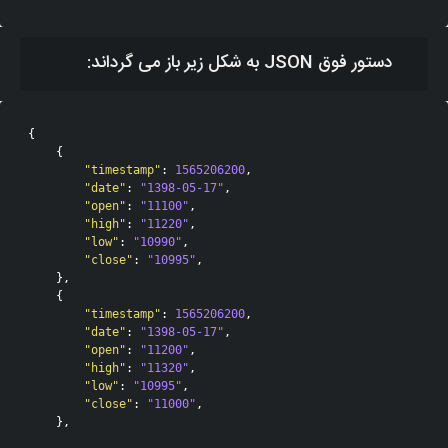
دستور فوق JSON به شکل زیر باز می گرداند:
{
{
"timestamp"
:
1565206200
,
"date"
:
"1398-05-17"
,
"open"
:
"11100"
,
"high"
:
"11220"
,
"low"
:
"10990"
,
"close"
:
"10995"
,
},
{
"timestamp"
:
1565206200
,
"date"
:
"1398-05-17"
,
"open"
:
"11200"
,
"high"
:
"11320"
,
"low"
:
"10995"
,
"close"
:
"11000"
,
},