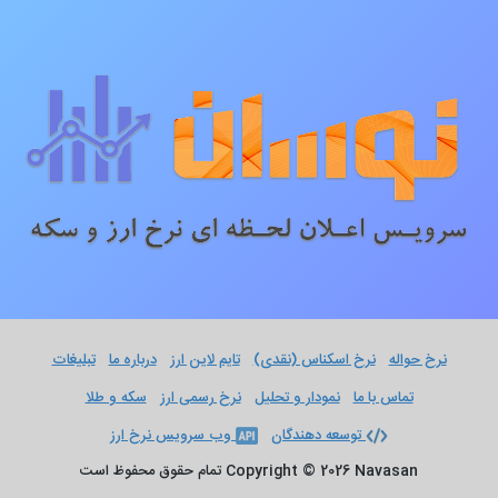
نرخ حواله
نرخ اسکناس (نقدی)
تایم لاین ارز
درباره ما
تبلیغات
تماس با ما
نمودار و تحلیل
نرخ رسمی ارز
سکه و طلا
توسعه دهندگان
وب سرویس نرخ ارز
Copyright © 2026 Navasan تمام حقوق محفوظ است