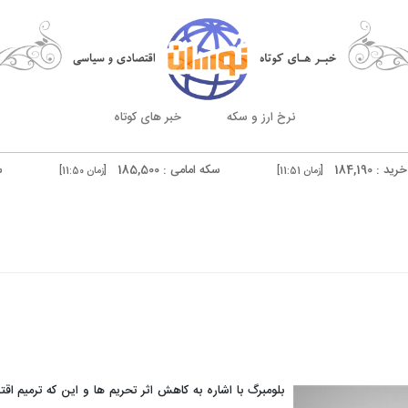
نرخ ارز و سکه
خبر های کوتاه
سکه امامی : 185,500
سکه بهار آزادی : 183,000
مان 11:51]
[زمان 11:50]
درهم دوبی فروش : 51,180
ن 11:48]
[زمان 11:40]
بلومبرگ با اشاره به کاهش اثر تحریم ها و این که ترمیم اقتص