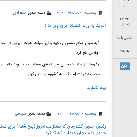
ارز
دسته بندی
اقتصادی
پنجشنبه - ۱۳۹۸/۰۸/۲ - ۲۱:۰۲
نمودار و
تحلیل
️آمریکا به وزیر اقتصاد ایران ویزا نداد
تماس با ما
تبلیغات
اجلاس لغو کرد.
?فرهاد دژپسند همچنین طی نامه‌ای خطاب به «دیوید مالپاس»
خصمانه دولت آمریکا علیه کشورمان اعلام کرد.
پیام بگذارید
دسته بندی
سیاسی
پنجشنبه - ۱۳۹۸/۰۸/۲ - ۱۹:۲۲
️رئیس جمهور کشورمان که بعدازظهر امروز (پنج شنبه) برای 
جمهور آذربایجان دیدار و گفتگو کرد