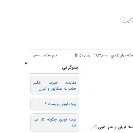
نیم سکه : 95,000
ربع سکه : 52,500
[زمان 11:50]
[زمان 11:50]
اینفوگرافی
️مقایسه حیرت انگیز
صادرات سنگاپور و ایران
بیت کوین چیست ؟
بیت کوین چگونه کار می
کند
اد ایران از هم اکنون آغاز