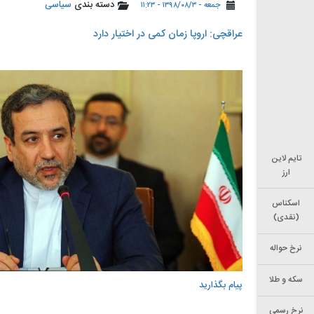
دسته بندی
سیاسی
جمعه - ۱۳۹۸/۰۸/۳ - ۱۱:۲۳
️عراقچی: اروپا زمان کمی در اختیار دارد
تایم لاین
ارز
اسکناس
(نقدی)
نرخ حواله
سکه و طلا
پیام بگذارید
نرخ رسمی