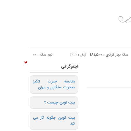
1
نیم سکه : 95,000
ربع سکه : 53,000
[زمان 21:20]
[زمان 21:20]
اینفوگرافی
️مقایسه حیرت انگیز
صادرات سنگاپور و ایران
بیت کوین چیست ؟
بیت کوین چگونه کار می
کند