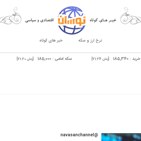
نرخ ارز و سکه
خبر های کوتاه
سکه امامی : 185,000
سکه بهار آزادی : 81,500
[زمان 21:24]
[زمان 21:20]
درهم دوبی فروش : 51,540
ان 20:59]
[زمان 21:20]
@navasanchannel