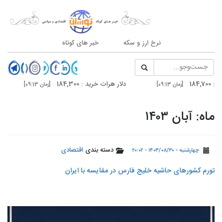
نرخ ارز و سکه
خبر های کوتاه
دلار هرات خرید : 184,300
سکه امامی : 186,000
09]
[زمان 09:13]
دلار تهران خرید : 185,300
درهم دوبی فروش : 
2]
[زمان 20:59]
ماه: آبان ۱۴۰۳
دسته بندی
اقتصادی
چهارشنبه - ۱۴۰۳/۰۸/۳۰ - ۲۰:۰۲
تورم کشورهای حاشیه خلیج فارس در مقایسه با ایران