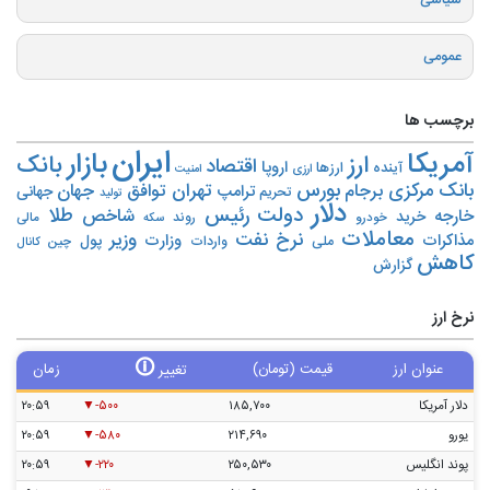
عمومی
برچسب ها
ایران
بازار
آمریکا
ارز
بانک
اقتصاد
اروپا
آینده
ارزها
ارزی
امنیت
بورس
بانک مرکزی
تهران
برجام
توافق
جهان
ترامپ
جهانی
تحریم‌
تولید
دلار
دولت
رئیس
طلا
شاخص
خارجه
خرید
روند
خودرو
مالی
سکه
معاملات
نرخ
نفت
وزیر
مذاکرات
وزارت
پول
ملی
واردات
چین
کانال
کاهش
گزارش
نرخ ارز
🛈
عنوان ارز
قیمت (تومان)
زمان
تغییر
دلار آمریکا
۱۸۵,۷۰۰
-۵۰۰
۲۰:۵۹
یورو
۲۱۴,۶۹۰
-۵۸۰
۲۰:۵۹
پوند انگلیس
۲۵۰,۵۳۰
-۲۲۰
۲۰:۵۹