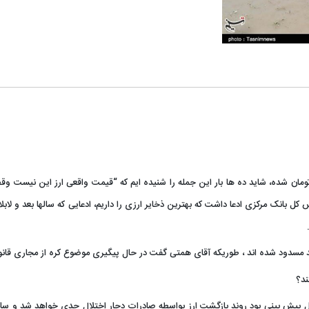
 ۳۰۰۰ تومان رسید تا امروز که ۱۹۰۰۰ تومان شده، شاید ده ها بار این جمله را شنیده ایم که “قیمت واقعی ارز این ن
 بانک مرکزی ادعا داشت که بهترین ذخایر ارزی را داریم، ادعایی که سالها بعد و لابل
د مسدود شده اند ، طوریکه آقای همتی گفت در حال پیگیری موضوع کره از مجاری قان
ند؟
ل پیش بینی بود روند بازگشت ارز بواسطه صادرات دچار اختلال جدی خواهد شد و سامانه