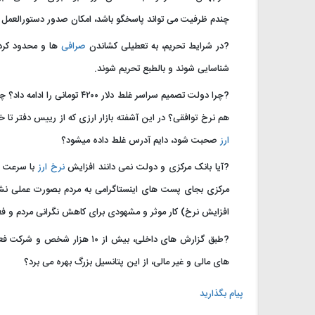
چندم ظرفیت می تواند پاسخگو باشد، امکان صدور دستورالعمل 
?در شرایط تحریم، به تعطیلی کشاندن
صرافی
ها و محدود کرد
شناسایی شوند و بالطبع تحریم شوند.
?چرا دولت تصمیم سراسر غلط دلار ۴۲۰۰ تومانی را ادامه داد؟ چرا بجای پذیرفتن و اصلاح یک اشتباه، نرخ جدید نیمایی وارد بازار شد؟ در ادامه نرخ
هم نرخ توافقی؟ در این آشفته بازار ارزی که از رییس دفتر تا
ارز
صحبت شود، دایم آدرس غلط داده میشود؟
?آیا بانک مرکزی و دولت نمی دانند افزایش
نرخ ارز
با سرعت زی
مرکزی بجای پست های اینستاگرامی به مردم بصورت عملی نشا
افزایش نرخ) کار موثر و مشهودی برای کاهش نگرانی مردم و 
?طبق گزارش های داخلی، بیش از
های مالی و غیر مالی، از این پتانسیل بزرگ بهره می برد؟
پیام بگذارید