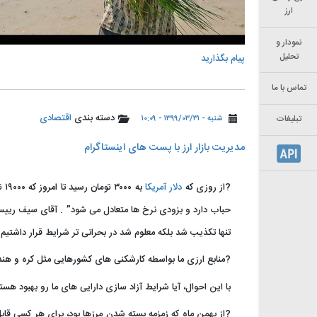
ارز
نمودار و
تحلیل
پیام بگذارید
تماس با ما
دسته بندی
اقتصادی
شنبه - ۱۳۹۹/۰۳/۳۱ - ۱۰:۰۹
تبلیغات
مدیریت بازار ارز با پست های اینستاگرام
?از روزی که
دلار آمریکا
به
حباب دارد و بزودی نرخ ها متعادل می شود” . آقای سیف رییس کل
تنها تکذیب شد بلکه معلوم شد در بحرانی تر شرایط قرار داشتیم.
?منابع ارزی ما بواسطه کارشکنی های کشورهایی مثل کره و هن
با این احوال، آیا شرایط آزاد سازی دارایی های ما رو بهبود هست
?از بهمن ماه که زمزمه بسته شدن مرزها بود، برای هر کسی قاب