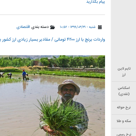
پیام بگذارید
دسته بندی
اقتصادی
شنبه - ۱۳۹۹/۰۳/۳۱ - ۱۰:۵۲
‌واردات برنج با ارز ۴۲۰۰ تومانی / مقادیر بسیار زیادی ارز کشور به جیب دلالان رفت
تایم لاین
ارز
اسکناس
(نقدی)
نرخ حواله
سکه و طلا
نرخ رسمی