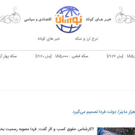
نرخ ارز و سکه
خبر های کوتاه
سکه امامی : 185,000
سکه بهار آزادی : 181,500
[زمان 19:20]
[
درهم دوبی فروش : 51,600
[زمان 19:20]
?کارشناس حقوق کسب و کار گفت: فردا مصوبه رسمیت بخشی