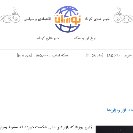
نرخ ارز و سکه
خبر های کوتاه
سکه امامی : 185,000
سکه بهار آزادی : 1,500
[زمان 21:58]
[زمان 10:00]
درهم دوبی فروش : 51,540
[زمان 20:59]
[زمان 10:00]
 بازار رمزارزها
?این روزها که بازارهای مالی شکست خورده اند سقوط رمزارز