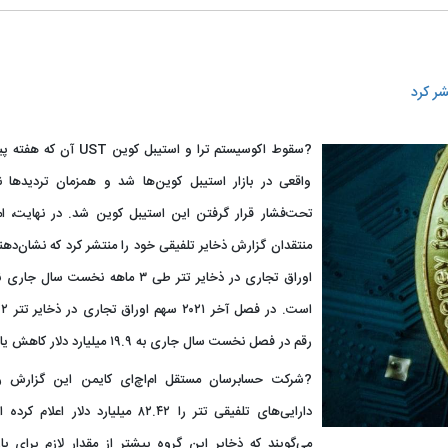
ر کرد
?سقوط اکوسیستم ترا و استیب
واقعی در بازار استیبل کوین‌ها شد و همزمان تردیدها ن
تحت‌فشار قرار گرفتن این استیبل کوین شد. در نهایت، ا
اوراق تجاری در ذخایر تتر طی ۳ ماهه 
رقم در فصل نخست سال جاری به ۱۹.۹ میلیارد دلار کاهش یافته است.
?شرکت حسابرسان مستقل ام‌اچ‌ای کایمن این گزارش را
دارایی‌های تلفیقی تتر را ۸۲.۴۲ میلیارد
می‌گویند که ذخایر این گروه بیشتر از مقدار لازم برای با