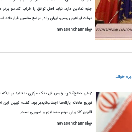
جنبه نمادین دارد، نباید اصل توافق را خراب کند.دو براب
دولت ابراهیم رییسی، ایران را در موضع مناسبی قرار داده اس
@navasanchannel
?علی صالح‌آبادی، رئیس کل بانک مرکزی با تاکید بر اینکه
توزیع عادلانه یارانه‌ها اجتناب‌ناپذیر بود، گفت: تبیین این 
قاچاق کالا برای مردم حتما لازم و ضروری است.
@navasanchannel