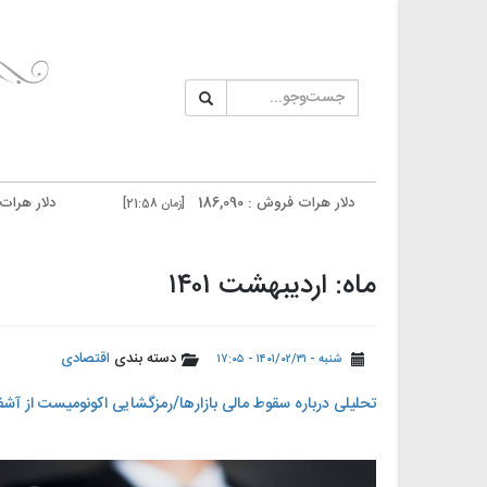
دلار هرات فروش : 186,090
دلار هرات خرید : 185,690
[زمان 21:58]
دلار تهران فروش : 187,500
دلار تهران خرید : 187,100
[زمان 20:59]
ماه: اردیبهشت ۱۴۰۱
دسته بندی
اقتصادی
شنبه - ۱۴۰۱/۰۲/۳۱ - ۱۷:۰۵
تحلیلی درباره سقوط مالی بازارها/رمزگشایی اکونومیست از آشفته