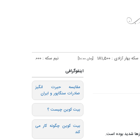
18
نیم سکه : 95,000
ربع سکه : 53,000
[زمان 10:00]
[زمان 10:00]
اینفوگرافی
️مقایسه حیرت انگیز
صادرات سنگاپور و ایران
بیت کوین چیست ؟
بیت کوین چگونه کار می
کند
ها شدید بوده است.‌