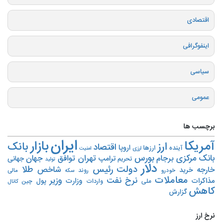
اقتصادی
اینفوگرافی
سیاسی
عمومی
برچسب ها
ایران
بازار
آمریکا
ارز
بانک
اقتصاد
اروپا
آینده
ارزها
ارزی
امنیت
بورس
بانک مرکزی
تهران
برجام
توافق
جهان
ترامپ
جهانی
تحریم‌
تولید
دلار
دولت
رئیس
طلا
شاخص
خارجه
خرید
روند
خودرو
مالی
سکه
معاملات
نرخ
نفت
وزیر
مذاکرات
وزارت
پول
ملی
واردات
چین
کانال
کاهش
گزارش
نرخ ارز