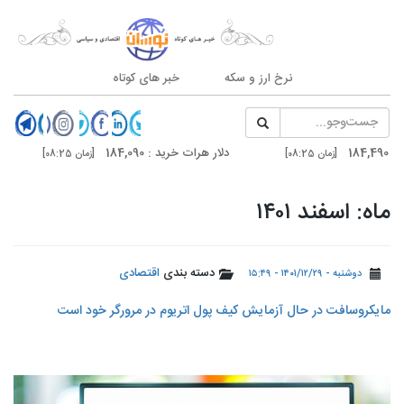
نرخ ارز و سکه
خبر های کوتاه
دلار هرات خرید : 184,090
سکه امامی : 187,000
[زمان 08:25]
دلار تهران خرید : 185,200
درهم دوبی فروش : ,020
[زمان 21:03]
ماه: اسفند ۱۴۰۱
دسته بندی
اقتصادی
دوشنبه - ۱۴۰۱/۱۲/۲۹ - ۱۵:۴۹
مایکروسافت در حال آزمایش کیف پول اتریوم در مرورگر خود است