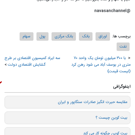
@navasanchannel
برچسب ها:
اوراق
بانک
بانک مرکزی
پول
سهام
نفت
️ با ۳۰۰ میلیون تومان یک واحد ۷۰
سه ایراد کمیسیون اقتصادی بر طرح
متری در یوسف آباد می شود رهن کرد
گشایش اقتصادی دولت
(لیست قیمت)
اینفوگرافی
️مقایسه حیرت انگیز صادرات سنگاپور و ایران
بیت کوین چیست ؟
بیت کوین چگونه کار می کند