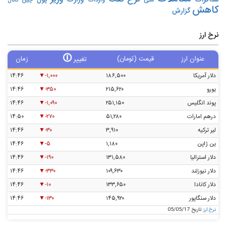
ملی
واردات
چین
کانال
کاهش
گزارش
نرخ ارز
🛈
عنوان ارز
قیمت (تومان)
زمان
تغییر
دلار آمریکا
۱۸۶,۵۰۰
-۱,۰۰۰
۱۴:۴۶
یورو
۲۱۵,۶۲۰
-۳۵۰
۱۴:۴۶
پوند انگلیس
۲۵۱,۱۵۰
-۱,۰۹۰
۱۴:۴۶
درهم امارات
۵۱,۲۸۰
-۲۷۰
۱۴:۵۰
لیر ترکیه
۳,۹۱۰
-۳۰
۱۴:۴۶
ین ژاپن
۱,۱۸۰
-۵
۱۴:۴۶
دلار استرالیا
۱۳۱,۵۸۰
-۱۹۰
۱۴:۴۶
دلار نیوزلند
۱۰۹,۶۳۰
-۳۳۰
۱۴:۴۶
دلار کانادا
۱۳۳,۶۵۰
-۱۰
۱۴:۴۶
دلار سنگاپور
۱۴۵,۹۲۰
-۱۳۰
۱۴:۴۶
نرخ ارز
تاریخ 05/05/17