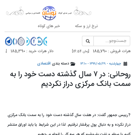
نرخ ارز و سکه
خبر های کوتاه
روش : 185,790
دلار هرات خرید : 185,390
[زمان 14:54]
[زمان 14:54]
روش : 186,400
دلار تهران خرید : 186,000
دسته بندی
اقتصادی
[زمان 14:54]
[زمان 14:54]
چهارشنبه - ۱۳۹۹/۰۵/۲۹ - ۱۳:۱۰
روحانی: در ۷ سال گذشته دست خود را به
سمت بانک مرکزی دراز نکردیم
?رییس جمهور گفت: در هفت سال گذشته دست خود را به سمت بانک مرکزی
دراز نکرده و به دنبال پول پرفشار نرفتیم. لذا در این شرایط یا باید اوراق منتشر
کنیم یا سهام و نفت بفروشیم که هر سه کار را انجام می‌دهیم.