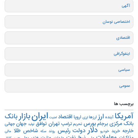
آگهی
اختصاصی نوسان
اقتصادی
اینفوگرافی
سیاسی
عمومی
برچسب ها
ایران
بازار
آمریکا
ارز
بانک
اقتصاد
اروپا
آینده
ارزها
ارزی
امنیت
بورس
بانک مرکزی
تهران
برجام
توافق
جهان
ترامپ
جهانی
تحریم‌
تولید
دلار
دولت
رئیس
طلا
شاخص
خارجه
خرید
روند
خودرو
مالی
سکه
معاملات
نرخ
نفت
وزیر
مذاکرات
وزارت
پول