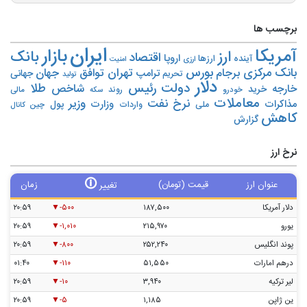
برچسب ها
ایران
بازار
آمریکا
ارز
بانک
اقتصاد
اروپا
آینده
ارزها
ارزی
امنیت
بورس
بانک مرکزی
تهران
برجام
توافق
جهان
ترامپ
جهانی
تحریم‌
تولید
دلار
دولت
رئیس
طلا
شاخص
خارجه
خرید
روند
خودرو
مالی
سکه
معاملات
نرخ
نفت
وزیر
مذاکرات
وزارت
پول
ملی
واردات
چین
کانال
کاهش
گزارش
نرخ ارز
🛈
عنوان ارز
قیمت (تومان)
زمان
تغییر
دلار آمریکا
۱۸۷,۵۰۰
-۵۰۰
۲۰:۵۹
یورو
۲۱۵,۹۷۰
-۱,۰۱۰
۲۰:۵۹
پوند انگلیس
۲۵۲,۲۴۰
-۸۰۰
۲۰:۵۹
درهم امارات
۵۱,۵۵۰
-۱۱۰
۰۱:۴۰
لیر ترکیه
۳,۹۴۰
-۱۰
۲۰:۵۹
ین ژاپن
۱,۱۸۵
-۵
۲۰:۵۹