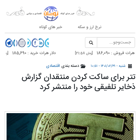
نرخ ارز و سکه
خبر های کوتاه
وش : 186,090
دلار هرات خرید : 185,690
[زمان 21:58]
[زمان 21:58]
وش : 187,500
دلار تهران خرید : 187,100
دسته بندی
اقتصادی
[زمان 20:59]
[زمان 20:59]
شنبه - ۱۴۰۱/۰۲/۳۱ - ۱۰:۵۱
تتر برای ساکت کردن منتقدان گزارش
ذخایر تلفیقی خود را منتشر کرد