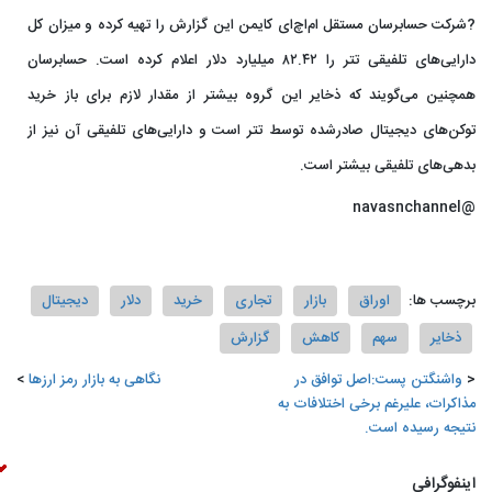
?شرکت حسابرسان مستقل ام‌اچ‌ای کایمن این گزارش را تهیه کرده و میزان کل
دارایی‌های تلفیقی تتر را ۸۲.۴۲ میلیارد دلار اعلام کرده است. حسابرسان
همچنین می‌گویند که ذخایر این گروه بیشتر از مقدار لازم برای باز خرید
توکن‌های دیجیتال صادرشده توسط تتر است و دارایی‌های تلفیقی آن نیز از
بدهی‌های تلفیقی بیشتر است.
@navasnchannel
برچسب ها:
اوراق
بازار
تجاری
خرید
دلار
دیجیتال
ذخایر
سهم
کاهش
گزارش
واشنگتن پست:اصل توافق در
نگاهی به بازار رمز ارزها
مذاکرات، علیرغم برخی اختلافات به
نتیجه رسیده است.
اینفوگرافی