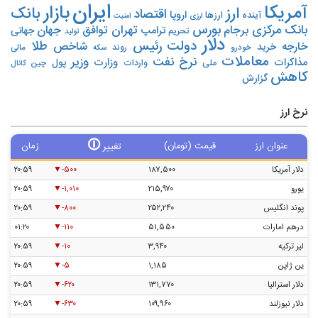
ایران
بازار
آمریکا
ارز
بانک
اقتصاد
اروپا
آینده
ارزها
ارزی
امنیت
بورس
بانک مرکزی
تهران
برجام
توافق
جهان
ترامپ
جهانی
تحریم‌
تولید
دلار
دولت
رئیس
طلا
شاخص
خارجه
خرید
روند
خودرو
مالی
سکه
معاملات
نرخ
نفت
وزیر
مذاکرات
وزارت
پول
ملی
واردات
چین
کانال
کاهش
گزارش
نرخ ارز
🛈
عنوان ارز
قیمت (تومان)
زمان
تغییر
دلار آمریکا
۱۸۷,۵۰۰
-۵۰۰
۲۰:۵۹
یورو
۲۱۵,۹۷۰
-۱,۰۱۰
۲۰:۵۹
پوند انگلیس
۲۵۲,۲۴۰
-۸۰۰
۲۰:۵۹
درهم امارات
۵۱,۵۵۰
-۱۱۰
۰۱:۲۰
لیر ترکیه
۳,۹۴۰
-۱۰
۲۰:۵۹
ین ژاپن
۱,۱۸۵
-۵
۲۰:۵۹
دلار استرالیا
۱۳۱,۷۷۰
-۶۲۰
۲۰:۵۹
دلار نیوزلند
۱۰۹,۹۶۰
-۶۳۰
۲۰:۵۹