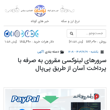
نرخ ارز و سکه
خبر های کوتاه
1
دلار هرات خرید : 185,690
[زمان 21:58]
[زمان 21:58]
1
دلار تهران خرید : 187,100
د
دسته بندی
آگهی
[زمان 20:59]
[زمان 20:59]
یکشنبه - ۱۴۰۳/۱۲/۱۹ - ۱۶:۰۹
سرورهای لینوکسی مقرون‌ به‌ صرفه با
پرداخت آسان از طریق پی‌پال