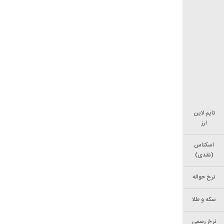
تایم لاین
ارز
اسکناس
(نقدی)
نرخ حواله
سکه و طلا
نرخ رسمی