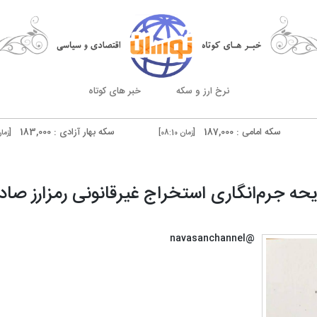
نرخ ارز و سکه
خبر های کوتاه
امامی : 187,000
سکه بهار آزادی : 183,000
[زمان 08:10]
[زمان 08:10]
 دوبی فروش : 51,020
[زمان 08:00]
یحه جرم‌انگاری استخراج غیرقانونی رمزارز صاد
@navasanchannel