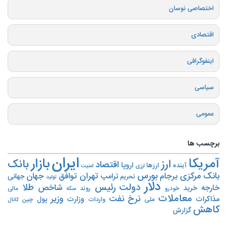
اختصاصی نوسان
اقتصادی
اینفوگرافی
سیاسی
عمومی
برچسب ها
ایران
بازار
آمریکا
ارز
بانک
اقتصاد
اروپا
آینده
ارزها
ارزی
امنیت
بورس
بانک مرکزی
تهران
برجام
توافق
جهان
ترامپ
جهانی
تحریم‌
تولید
دلار
دولت
رئیس
طلا
شاخص
خارجه
خرید
روند
خودرو
مالی
سکه
معاملات
نرخ
نفت
وزیر
مذاکرات
وزارت
پول
ملی
واردات
چین
کانال
کاهش
گزارش