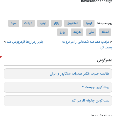
@navasanchannel
برچسب ها:
اروپا
استانبول
بازار
ترکیه
دولت
سود
لحظه
ملی
هزینه
یورو
ترامپ مصاحبه شمخانی را در تروث
بازار رمزارزها قرمزپوش شد
پست کرد
اینفوگرافی
️مقایسه حیرت انگیز صادرات سنگاپور و ایران
بیت کوین چیست ؟
بیت کوین چگونه کار می کند