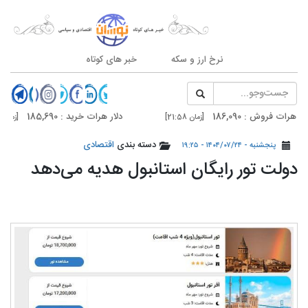
نرخ ارز و سکه
خبر های کوتاه
فروش : 186,090
دلار هرات خرید : 185,690
[زمان 21:58]
[زمان 21:58]
فروش : 187,500
دلار تهران خرید : 187,100
دسته بندی
اقتصادی
[زمان 20:59]
[زمان 20:59]
پنجشنبه - ۱۴۰۴/۰۷/۲۴ - ۱۹:۲۵
دولت تور رایگان استانبول هدیه می‌دهد