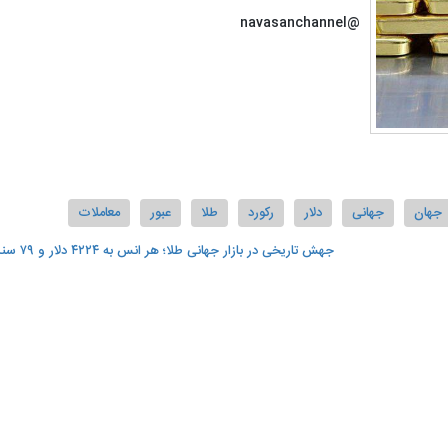
@navasanchannel
جهان
جهانی
دلار
رکورد
طلا
عبور
معاملات
جهش تاریخی در بازار جهانی طلا؛ هر انس به ۴۲۲۴ دلار و ۷۹ سنت رسید