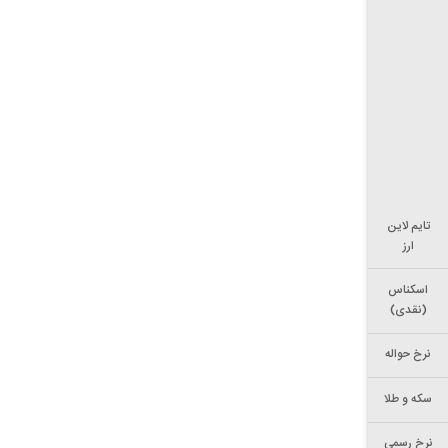
تایم لاین
ارز
اسکناس
(نقدی)
نرخ حواله
سکه و طلا
نرخ رسمی