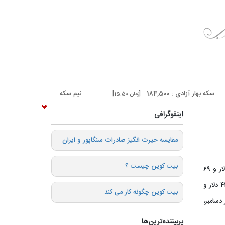
ادی : 184,500
نیم سکه : 96,500
[زمان 15:50]
[زمان 15:50]
اینفوگرافی
️مقایسه حیرت انگیز صادرات سنگاپور و ایران
بیت کوین چیست ؟
طلا برای تحویل فوری پس از ثبت رکورد ۴۲۲۵ دلار و ۶۹
سنت در اوایل معاملات روز جاری ۰.۴ درصد افزایش یافت و به ۴۲۲۴ دلار و
بیت کوین چگونه کار می کند
دسامبر،
پربیننده‌ترین‌ها