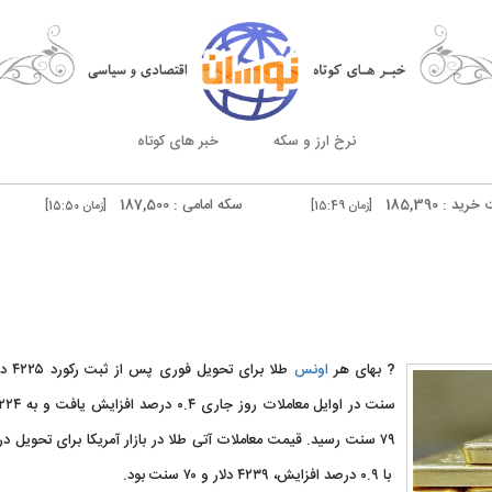
نرخ ارز و سکه
خبر های کوتاه
سکه امامی : 187,500
سکه بهار آز
[زمان 15:49]
[زمان 15:50]
درهم دوبی فروش : 51,240
[زمان 15:50]
[زمان 15:50]
? بهای هر
اونس
۷۹ سنت رسید. قیمت معاملات آتی طلا در بازار آمریکا برای تحویل در 
با ۰.۹ درصد افزایش، ۴۲۳۹ دلار و ۷۰ سنت بود.