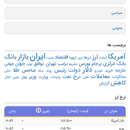
سیاسی
عمومی
برچسب ها
ایران
بازار
آمریکا
ارز
بانک
اقتصاد
اروپا
آینده
ارزها
ارزی
امنیت
بورس
بانک مرکزی
تهران
برجام
توافق
جهان
ترامپ
جهانی
تحریم‌
تولید
دلار
دولت
رئیس
طلا
شاخص
خارجه
خرید
روند
خودرو
مالی
سکه
معاملات
نرخ
نفت
وزیر
مذاکرات
وزارت
پول
ملی
واردات
چین
کانال
کاهش
گزارش
نرخ ارز
🛈
عنوان ارز
قیمت (تومان)
زمان
تغییر
دلار آمریکا
۱۸۷,۵۰۰
۰
۲۰:۵۹
یورو
۲۱۵,۹۷۰
۰
۲۰:۵۹