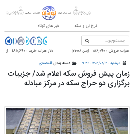
نرخ ارز و سکه
خبر های کوتاه
فروش : 186,090
دلار هرات خرید : 185,690
[زمان 21:58]
[زمان 21:58]
فروش : 187,500
دلار تهران خرید : 187,100
دسته بندی
اقتصادی
[زمان 20:59]
[زمان 20:59]
دوشنبه - ۱۴۰۴/۰۸/۱۲ - ۲۲:۳۶
زمان پیش فروش سکه اعلام شد/ جزییات
برگزاری دو حراج سکه در مرکز مبادله