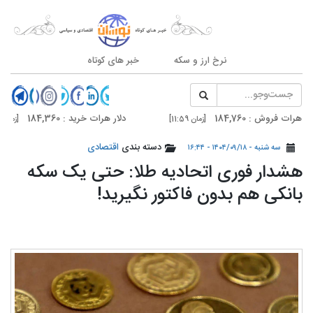
نرخ ارز و سکه
خبر های کوتاه
وش : 184,760
دلار هرات خرید : 184,360
[زمان 11:59]
[زمان 11:59]
وش : 186,500
دلار تهران خرید : 186,100
دسته بندی
اقتصادی
[زمان 11:55]
[زمان 11:55]
سه شنبه - ۱۴۰۴/۰۹/۱۸ - ۱۶:۴۴
هشدار فوری اتحادیه طلا: حتی یک سکه
بانکی هم بدون فاکتور نگیرید!