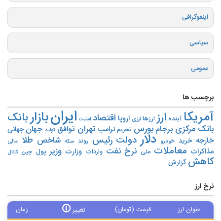
اینفوگرافی
سیاسی
عمومی
برچسب ها
ایران
بازار
آمریکا
ارز
بانک
اقتصاد
اروپا
آینده
ارزها
ارزی
امنیت
بورس
بانک مرکزی
تهران
برجام
توافق
جهان
ترامپ
جهانی
تحریم‌
تولید
دلار
دولت
رئیس
طلا
شاخص
خارجه
خرید
روند
خودرو
مالی
سکه
معاملات
نرخ
نفت
وزیر
مذاکرات
وزارت
پول
ملی
واردات
چین
کانال
کاهش
گزارش
نرخ ارز
🛈
عنوان ارز
قیمت (تومان)
زمان
تغییر