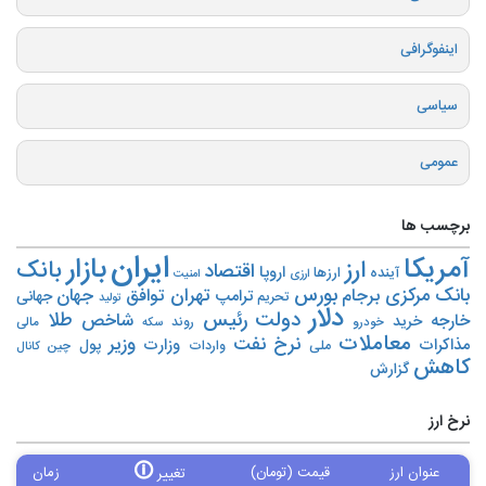
اینفوگرافی
سیاسی
عمومی
برچسب ها
ایران
بازار
آمریکا
ارز
بانک
اقتصاد
اروپا
آینده
ارزها
ارزی
امنیت
بورس
بانک مرکزی
تهران
برجام
توافق
جهان
ترامپ
جهانی
تحریم‌
تولید
دلار
دولت
رئیس
طلا
شاخص
خارجه
خرید
روند
خودرو
مالی
سکه
معاملات
نرخ
نفت
وزیر
مذاکرات
وزارت
پول
ملی
واردات
چین
کانال
کاهش
گزارش
نرخ ارز
🛈
عنوان ارز
قیمت (تومان)
زمان
تغییر