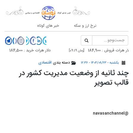
نرخ ارز و سکه
خبر های کوتاه
ات فروش : 184,900
دلار هرات خرید : 184,500
[زمان 09:19]
[زمان 09:19]
ان فروش : 185,700
دلار تهران خرید : 185,300
دسته بندی
اقتصادی
[زمان 20:59]
[زمان 20:59]
یکشنبه - ۱۴۰۴/۰۹/۲۳ - ۱۲:۳۶
چند ثانیه از وضعیت مدیریت کشور در
قالب تصویر
@navasanchannel