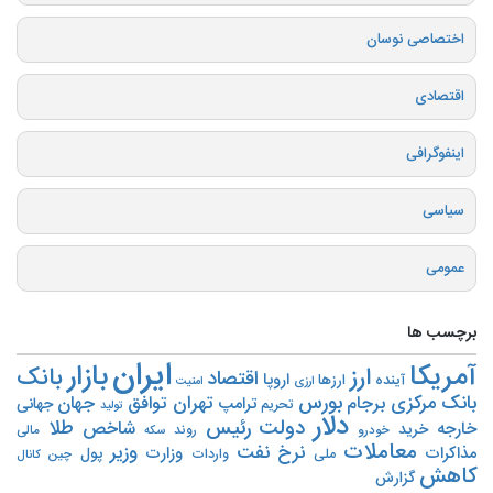
اختصاصی نوسان
اقتصادی
اینفوگرافی
سیاسی
عمومی
برچسب ها
ایران
بازار
آمریکا
ارز
بانک
اقتصاد
اروپا
آینده
ارزها
ارزی
امنیت
بورس
بانک مرکزی
تهران
برجام
توافق
جهان
ترامپ
جهانی
تحریم‌
تولید
دلار
دولت
رئیس
طلا
شاخص
خارجه
خرید
روند
خودرو
مالی
سکه
معاملات
نرخ
نفت
وزیر
مذاکرات
وزارت
پول
ملی
واردات
چین
کانال
کاهش
گزارش