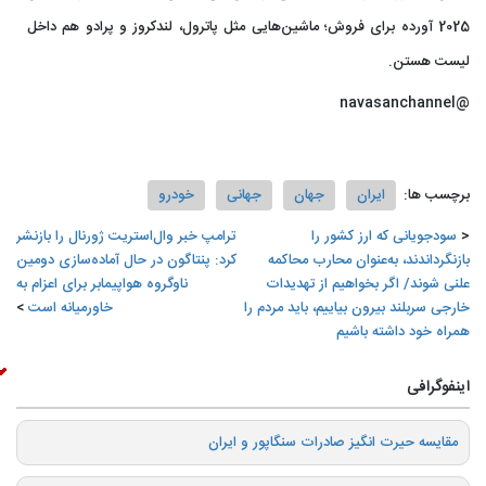
2025 آورده برای فروش؛ ماشین‌هایی مثل پاترول، لندکروز و پرادو هم داخل
لیست هستن.
@navasanchannel
برچسب ها:
ایران
جهان
جهانی
خودرو
سودجویانی که ارز کشور را
ترامپ خبر وال‌استریت ژورنال را بازنشر
بازنگرداندند، به‌عنوان محارب محاکمه
کرد: پنتاگون در حال آماده‌سازی دومین
علنی شوند/ اگر بخواهیم از تهدیدات
ناوگروه هواپیمابر برای اعزام به
خارجی سربلند بیرون بیاییم، باید مردم را
خاورمیانه است
همراه خود داشته باشیم
اینفوگرافی
️مقایسه حیرت انگیز صادرات سنگاپور و ایران