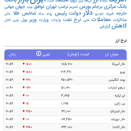
بانک
اقتصاد
اروپا
آینده
ارزها
ارزی
امنیت
بورس
بانک مرکزی
تهران
برجام
توافق
جهان
ترامپ
جهانی
تحریم‌
تولید
دلار
دولت
رئیس
طلا
شاخص
خارجه
خرید
روند
خودرو
مالی
سکه
معاملات
نرخ
نفت
وزیر
مذاکرات
وزارت
پول
ملی
واردات
چین
کانال
کاهش
گزارش
نرخ ارز
🛈
عنوان ارز
قیمت (تومان)
زمان
تغییر
دلار آمریکا
۱۸۵,۷۰۰
-۵۰۰
۲۰:۵۹
یورو
۲۱۴,۶۹۰
-۵۸۰
۲۰:۵۹
پوند انگلیس
۲۵۰,۵۳۰
-۲۲۰
۲۰:۵۹
درهم امارات
۵۱,۰۶۰
-۱۳۰
۰۰:۴۰
لیر ترکیه
۳,۸۹۵
-۱۰
۲۰:۵۹
ین ژاپن
۱,۱۷۵
-۵
۲۰:۵۹
دلار استرالیا
۱۳۱,۰۱۰
-۳۵۰
۲۰:۵۹
دلار نیوزلند
۱۰۹,۴۵۰
-۱۰
۲۰:۵۹
دلار کانادا
۱۳۳,۰۸۰
-۳۵۰
۲۰:۵۹