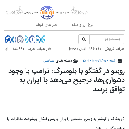
نرخ ارز و سکه
خبر های کوتاه
روش : 186,090
دلار هرات خرید : 185,690
[زمان 21:58]
[زمان 21:58]
فروش : 187,500
دلار تهران خرید : 187,100
دسته بندی
سیاسی
[زمان 20:59]
[زمان 20:59]
شنبه - ۱۴۰۴/۱۱/۲۵ - ۱۵:۳۱
روبیو در گفتگو با بلومبرگ: ترامپ با وجود
دشواری‌ها، ترجیح می‌دهد با ایران به
توافق برسد.
?ویتکاف و کوشنر به زودی جلساتی را برای بررسی امکان پیشرفت مذاکرات با
ایران برگزار می کنند.