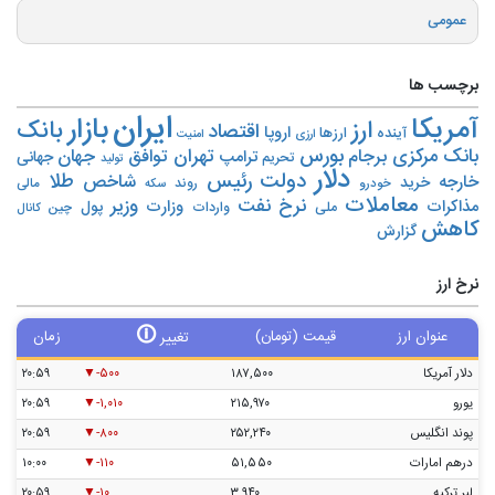
عمومی
برچسب ها
ایران
بازار
آمریکا
ارز
بانک
اقتصاد
اروپا
آینده
ارزها
ارزی
امنیت
بورس
بانک مرکزی
تهران
برجام
توافق
جهان
ترامپ
جهانی
تحریم‌
تولید
دلار
دولت
رئیس
طلا
شاخص
خارجه
خرید
روند
خودرو
مالی
سکه
معاملات
نرخ
نفت
وزیر
مذاکرات
وزارت
پول
ملی
واردات
چین
کانال
کاهش
گزارش
نرخ ارز
🛈
عنوان ارز
قیمت (تومان)
زمان
تغییر
دلار آمریکا
۱۸۷,۵۰۰
-۵۰۰
۲۰:۵۹
یورو
۲۱۵,۹۷۰
-۱,۰۱۰
۲۰:۵۹
پوند انگلیس
۲۵۲,۲۴۰
-۸۰۰
۲۰:۵۹
درهم امارات
۵۱,۵۵۰
-۱۱۰
۱۰:۰۰
لیر ترکیه
۳,۹۴۰
-۱۰
۲۰:۵۹