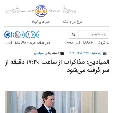
نرخ ارز و سکه
خبر های کوتاه
 186,090
دلار هرات خرید : 185,690
[زمان 21:58]
[زمان 21:58]
 187,500
دلار تهران خرید : 187,100
دسته بندی
سیاسی
[زمان 20:59]
[زمان 20:59]
پنجشنبه - ۱۴۰۴/۱۲/۷ - ۱۷:۳۲
المیادین:‌ مذاکرات از ساعت ۱۷:۳۰ دقیقه از
سر گرفته می‌شود