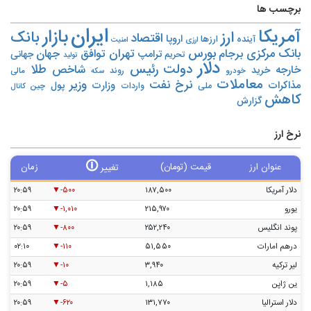
برچسب ها
ایران
بازار
آمریکا
ارز
بانک
اقتصاد
اروپا
آینده
ارزها
ارزی
امنیت
بورس
بانک مرکزی
تهران
برجام
توافق
جهان
ترامپ
جهانی
تحریم‌
تولید
دلار
دولت
رئیس
طلا
شاخص
خارجه
خرید
روند
خودرو
مالی
سکه
معاملات
نرخ
نفت
وزیر
مذاکرات
وزارت
پول
ملی
واردات
چین
کانال
کاهش
گزارش
نرخ ارز
🛈
عنوان ارز
قیمت (تومان)
زمان
تغییر
دلار آمریکا
۱۸۷,۵۰۰
-۵۰۰
۲۰:۵۹
یورو
۲۱۵,۹۷۰
-۱,۰۱۰
۲۰:۵۹
پوند انگلیس
۲۵۲,۲۴۰
-۸۰۰
۲۰:۵۹
درهم امارات
۵۱,۵۵۰
-۱۱۰
۰۲:۱۰
لیر ترکیه
۳,۹۴۰
-۱۰
۲۰:۵۹
ین ژاپن
۱,۱۸۵
-۵
۲۰:۵۹
دلار استرالیا
۱۳۱,۷۷۰
-۶۲۰
۲۰:۵۹