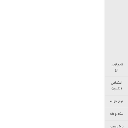
تایم لاین
ارز
اسکناس
(نقدی)
نرخ حواله
سکه و طلا
نرخ رسمی