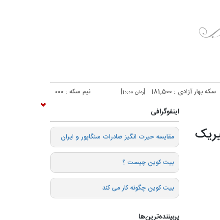
: 181,500
نیم سکه : 95,000
ربع سکه :
[زمان 10:00]
[زمان 10:00]
اینفوگرافی
یریک
️مقایسه حیرت انگیز صادرات سنگاپور و ایران
بیت کوین چیست ؟
بیت کوین چگونه کار می کند
پربیننده‌ترین‌ها