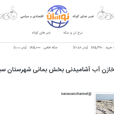
نرخ ارز و سکه
خبر های کوتاه
سکه امامی : 185,000
سکه بهار آزادی 
[زمان 21:58]
[زمان 10:00]
درهم دوبی فروش : 51,540
[زمان 20:59]
[زمان 10:00]
 مخازن آب آشامیدنی بخش بمانی شهرستان س
@navasanchannel