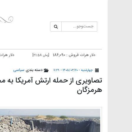
دلار هرات فروش : 186,090
دلار هرات خرید : 185,690
[زمان 21:58]
دلار تهران فروش : 187,500
دلار تهران خرید : 187,100
[زمان 20:59]
دسته بندی
سیاسی
چهارشنبه - ۱۴۰۵/۰۳/۲۰ - ۱۱:۲۹
تصاویری از حمله ارتش آمریکا به
هرمزگان