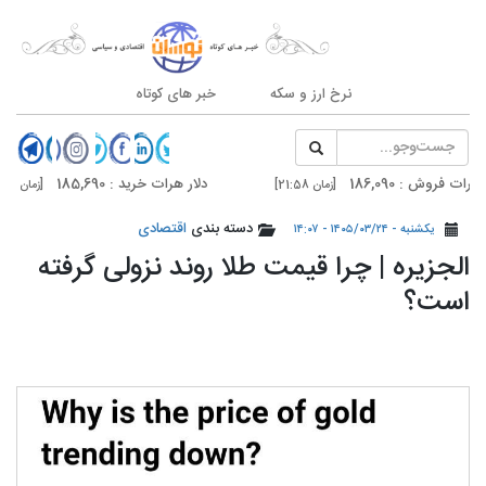
نرخ ارز و سکه
خبر های کوتاه
ش : 186,090
دلار هرات خرید : 185,690
[زمان 21:58]
[زمان 21:58]
ش : 187,500
دلار تهران خرید : 187,100
دسته بندی
اقتصادی
[زمان 20:59]
[زمان 20:59]
یکشنبه - ۱۴۰۵/۰۳/۲۴ - ۱۴:۰۷
الجزیره | چرا قیمت طلا روند نزولی گرفته
است؟