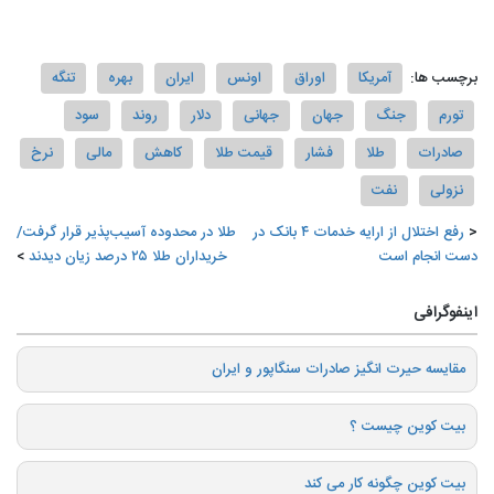
برچسب ها:
آمریکا
اوراق
اونس
ایران
بهره
تنگه
تورم
جنگ
جهان
جهانی
دلار
روند
سود
صادرات
طلا
فشار
قیمت طلا
کاهش
مالی
نرخ
نزولی
نفت
رفع اختلال از ارایه خدمات ۴ بانک در
طلا در محدوده آسیب‌پذیر قرار گرفت/
دست انجام است
خریداران طلا ۲۵ درصد زیان دیدند
اینفوگرافی
️مقایسه حیرت انگیز صادرات سنگاپور و ایران
بیت کوین چیست ؟
بیت کوین چگونه کار می کند