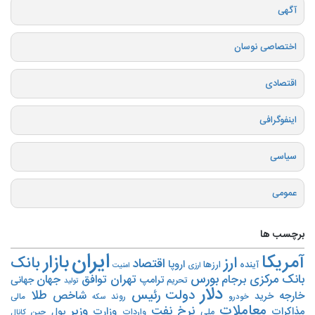
آگهی
اختصاصی نوسان
اقتصادی
اینفوگرافی
سیاسی
عمومی
برچسب ها
ایران
بازار
آمریکا
ارز
بانک
اقتصاد
اروپا
آینده
ارزها
ارزی
امنیت
بورس
بانک مرکزی
تهران
برجام
توافق
جهان
ترامپ
جهانی
تحریم‌
تولید
دلار
دولت
رئیس
طلا
شاخص
خارجه
خرید
روند
خودرو
مالی
سکه
معاملات
نرخ
نفت
وزیر
مذاکرات
وزارت
پول
ملی
واردات
چین
کانال