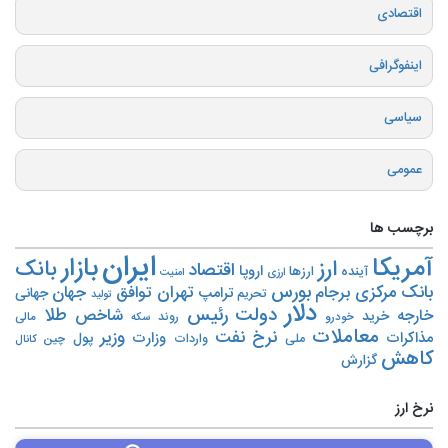
اقتصادی
اینفوگرافی
سیاسی
عمومی
برچسب ها
ایران
بازار
آمریکا
ارز
بانک
اقتصاد
اروپا
آینده
ارزها
ارزی
امنیت
بورس
بانک مرکزی
تهران
برجام
توافق
جهان
ترامپ
جهانی
تحریم‌
تولید
دلار
دولت
رئیس
طلا
شاخص
خارجه
خرید
روند
خودرو
مالی
سکه
معاملات
نرخ
نفت
وزیر
مذاکرات
وزارت
پول
ملی
واردات
چین
کانال
کاهش
گزارش
نرخ ارز