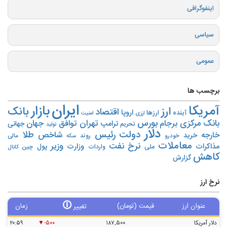
اینفوگرافی
سیاسی
عمومی
برچسب ها
ایران
بازار
آمریکا
ارز
بانک
اقتصاد
اروپا
آینده
ارزها
ارزی
امنیت
بورس
بانک مرکزی
تهران
برجام
توافق
جهان
ترامپ
جهانی
تحریم‌
تولید
دلار
دولت
رئیس
طلا
شاخص
خارجه
خرید
روند
خودرو
مالی
سکه
معاملات
نرخ
نفت
وزیر
مذاکرات
وزارت
پول
ملی
واردات
چین
کانال
کاهش
گزارش
نرخ ارز
🛈
عنوان ارز
قیمت (تومان)
زمان
تغییر
دلار آمریکا
۱۸۷,۵۰۰
-۵۰۰
۲۰:۵۹