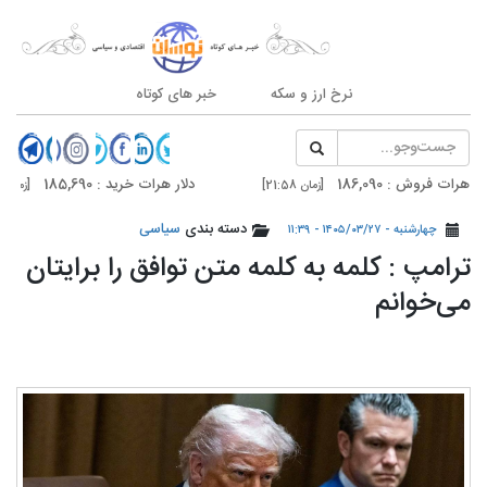
نرخ ارز و سکه
خبر های کوتاه
روش : 186,090
دلار هرات خرید : 185,690
[زمان 21:58]
[زمان 21:58]
فروش : 187,500
دلار تهران خرید : 187,100
دسته بندی
سیاسی
[زمان 20:59]
[زمان 20:59]
چهارشنبه - ۱۴۰۵/۰۳/۲۷ - ۱۱:۳۹
ترامپ : کلمه به کلمه متن توافق را برایتان
می‌خوانم