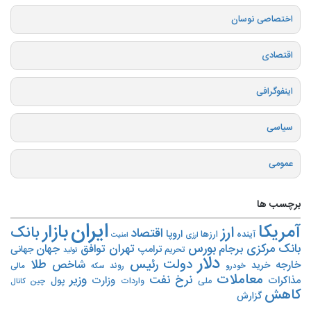
اختصاصی نوسان
اقتصادی
اینفوگرافی
سیاسی
عمومی
برچسب ها
ایران
بازار
آمریکا
ارز
بانک
اقتصاد
اروپا
آینده
ارزها
ارزی
امنیت
بورس
بانک مرکزی
تهران
برجام
توافق
جهان
ترامپ
جهانی
تحریم‌
تولید
دلار
دولت
رئیس
طلا
شاخص
خارجه
خرید
روند
خودرو
مالی
سکه
معاملات
نرخ
نفت
وزیر
مذاکرات
وزارت
پول
ملی
واردات
چین
کانال
کاهش
گزارش