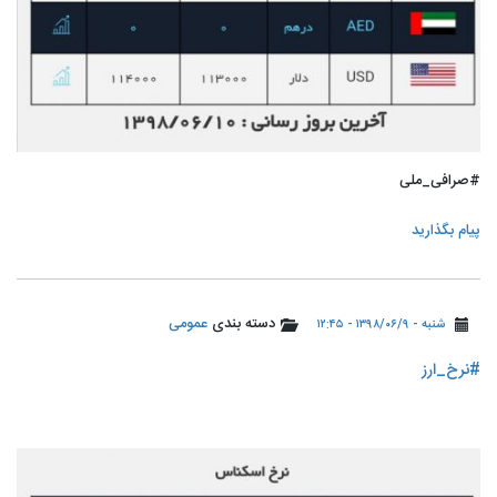
#صرافی_ملی
پیام بگذارید
دسته بندی
عمومی
شنبه - ۱۳۹۸/۰۶/۹ - ۱۲:۴۵
#نرخ_ارز