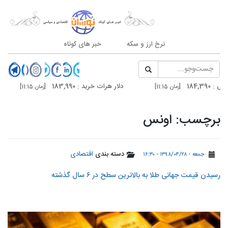
نرخ ارز و سکه
خبر های کوتاه
دلار هرات خرید : 183,990
سکه امامی : 187,500
11]
[زمان 11:15]
دلار تهران خرید : 185,000
درهم دوبی فروش : ,990
1]
[زمان 11:14]
برچسب: اونس
دسته بندی
اقتصادی
جمعه - ۱۳۹۸/۰۴/۲۸ - ۱۶:۳۰
️رسیدن قیمت جهانی طلا به بالاترین سطح در ۶ سال گذشته