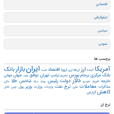
اقتصادی
اینفوگرافی
سیاسی
عمومی
برچسب ها
ایران
بازار
آمریکا
ارز
بانک
اقتصاد
اروپا
آینده
ارزها
ارزی
امنیت
بورس
بانک مرکزی
تهران
برجام
توافق
جهان
ترامپ
جهانی
تحریم‌
تولید
دلار
دولت
رئیس
طلا
شاخص
خارجه
خرید
روند
خودرو
مالی
سکه
معاملات
نرخ
نفت
وزیر
مذاکرات
وزارت
پول
ملی
واردات
چین
کانال
کاهش
گزارش
نرخ ارز