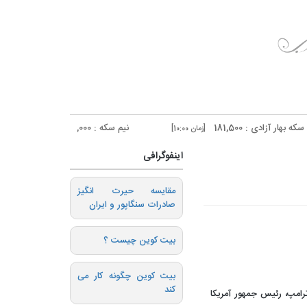
181
نیم سکه : 95,000
ربع سکه : 3,000
[زمان 10:00]
[زمان 10:00]
اینفوگرافی
️مقایسه حیرت انگیز
صادرات سنگاپور و ایران
بیت کوین چیست ؟
بیت کوین چگونه کار می
کند
ترامپ، رئیس جمهور آمریکا