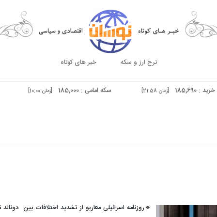
نرخ ارز و سکه
خبر های کوتاه
سکه امامی : 185,000
سکه بهار آزادی : ,500
[زمان 21:58]
[زمان 10:00]
درهم دوبی فروش : 51,540
[زمان 20:59]
[زمان 10:00]
🔹روزنامه اسرائیلی معاریو از تشدید اختلافات بین دونالد 