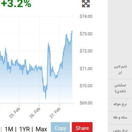
تایم لاین
ارز
اسکناس
(نقدی)
نرخ حواله
سکه و طلا
نرخ رسمی