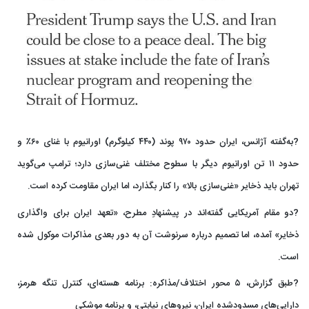
?به‌گفته آژانس، ایران حدود ۹۷۰ پوند (۴۴۰ کیلوگرم) اورانیوم با غنای ۶۰٪ و
حدود ۱۱ تن اورانیوم دیگر با سطوح مختلف غنی‌سازی دارد؛ ترامپ می‌گوید
تهران باید ذخایر «غنی‌سازی بالا» را کنار بگذارد، اما ایران مقاومت کرده است.
?دو مقام آمریکایی گفته‌اند در پیشنهادِ مطرح، «تعهد ایران برای واگذاری
ذخایر» آمده، اما تصمیم درباره سرنوشت آن به دور بعدی مذاکرات موکول شده
است.
?طبق گزارش، ۵ محور اختلاف/مذاکره: برنامه هسته‌ای، کنترل تنگه هرمز،
دارایی‌های مسدودشده ایران، نیروهای نیابتی، و برنامه موشکی