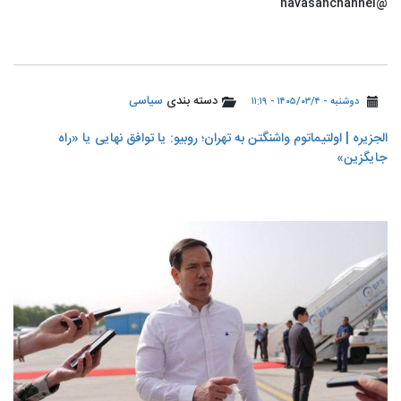
@navasanchannel
دسته بندی
سیاسی
دوشنبه - ۱۴۰۵/۰۳/۴ - ۱۱:۱۹
الجزیره | اولتیماتوم واشنگتن به تهران؛ روبیو: یا توافق نهایی یا «راه
جایگزین»