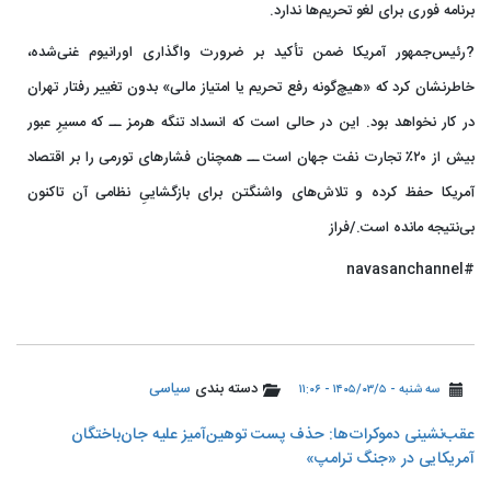
برنامه فوری برای لغو تحریم‌ها ندارد.
?رئیس‌جمهور آمریکا ضمن تأکید بر ضرورت واگذاری اورانیوم غنی‌شده،
خاطرنشان کرد که «هیچ‌گونه رفع تحریم یا امتیاز مالی» بدون تغییر رفتار تهران
در کار نخواهد بود. این در حالی است که انسداد تنگه هرمز ــ که مسیرِ عبور
بیش از ۲۰٪ تجارت نفت جهان است ــ همچنان فشارهای تورمی را بر اقتصاد
آمریکا حفظ کرده و تلاش‌های واشنگتن برای بازگشاییِ نظامی آن تاکنون
بی‌نتیجه مانده است./فراز
#navasanchannel
دسته بندی
سیاسی
سه شنبه - ۱۴۰۵/۰۳/۵ - ۱۱:۰۶
عقب‌نشینی دموکرات‌ها: حذف پست توهین‌آمیز علیه جان‌باختگان
آمریکایی در «جنگ ترامپ»