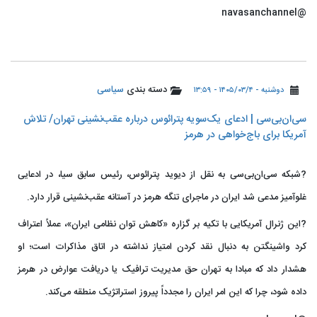
@navasanchannel
دسته بندی
سیاسی
دوشنبه - ۱۴۰۵/۰۳/۴ - ۱۳:۵۹
سی‌ان‌بی‌سی | ادعای یک‌سویه پترائوس درباره عقب‌نشینی تهران/ تلاش
آمریکا برای باج‌خواهی در هرمز
?شبکه سی‌ان‌بی‌سی به نقل از دیوید پترائوس، رئیس سابق سیا، در ادعایی
غلوآمیز مدعی شد ایران در ماجرای تنگه هرمز در آستانه عقب‌نشینی قرار دارد.
?این ژنرال آمریکایی با تکیه بر گزاره «کاهش توان نظامی ایران»، عملاً اعتراف
کرد واشینگتن به دنبال نقد کردن امتیاز نداشته در اتاق مذاکرات است؛ او
هشدار داد که مبادا به تهران حق مدیریت ترافیک یا دریافت عوارض در هرمز
داده شود، چرا که این امر ایران را مجدداً پیروز استراتژیک منطقه می‌کند.