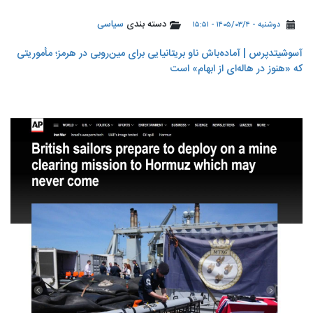
دسته بندی
سیاسی
دوشنبه - ۱۴۰۵/۰۳/۴ - ۱۵:۵۱
آسوشیتدپرس | آماده‌باش ناو بریتانیایی برای مین‌روبی در هرمز؛ مأموریتی
که «هنوز در هاله‌ای از ابهام» است