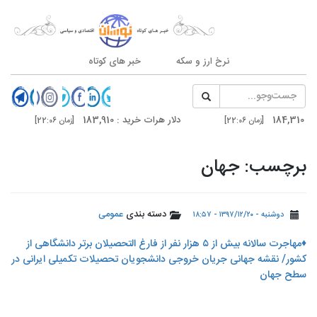
نرخ ارز و سکه
خبر های کوتاه
دلار هرات خرید : 183,910
سکه امامی : 187,000
[زمان 22:06]
دلار تهران خرید : 185,200
درهم دوبی فروش : 020
[زمان 21:03]
برچسب: جهان
دسته بندی
عمومی
دوشنبه - ۱۳۹۷/۱۲/۲۰ - ۱۸:۵۷
♦️مهاجرت سالانه بیش از ۵ هزار نفر از فارغ التحصیلان برتر دانشگاهی از
کشور/ نقشه جهانی جریان خروجی دانشجویان تحصیلات تکمیلی ایرانی در
سطح جهان