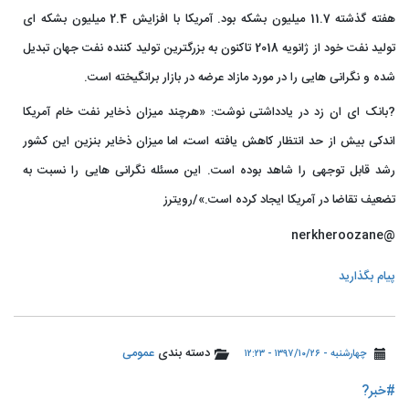
هفته گذشته 11.7 میلیون بشکه بود. آمریکا با افزایش 2.4 میلیون بشکه ای
تولید نفت خود از ژانویه 2018 تاکنون به بزرگترین تولید کننده نفت جهان تبدیل
شده و نگرانی هایی را در مورد مازاد عرضه در بازار برانگیخته است.
?بانک ای ان زد در یادداشتی نوشت: «هرچند میزان ذخایر نفت خام آمریکا
اندکی بیش از حد انتظار کاهش یافته است، اما میزان ذخایر بنزین این کشور
رشد قابل توجهی را شاهد بوده است. این مسئله نگرانی هایی را نسبت به
تضعیف تقاضا در آمریکا ایجاد کرده است.»/رویترز
@nerkheroozane
پیام بگذارید
دسته بندی
عمومی
چهارشنبه - ۱۳۹۷/۱۰/۲۶ - ۱۲:۲۳
#خبر?