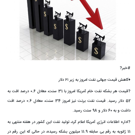
#خبر?
♦️کاهش قیمت جهانی نفت امروز به زیر ۶۱ دلار
?قیمت هر بشکه نفت خام آمریکا امروز با 31 سنت، معادل 0.6 درصد افت به
52 دلار رسید. قیمت نفت برنت نیز امروز 34 سنت، معادل 0.6 درصد افت
داشت و به 60 دلار و 98 سنت رسید.
?اداره اطلاعات انرژی آمریکا اعلام کرد، تولید نفت این کشور در هفته منتهی به
11 ژانویه به رقم بی سابقه 11.9 میلیون بشکه رسیده، در حالی که این رقم در