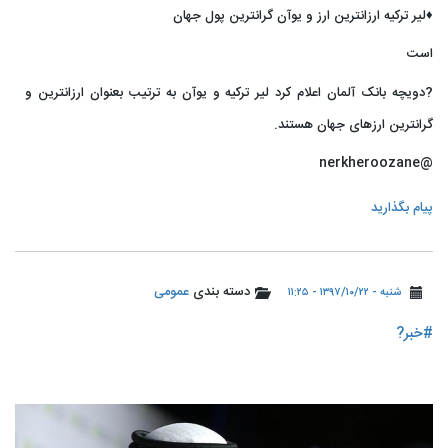
♦️لیر ترکیه ارزانترین ارز و یوآن گرانترین پول جهان
است
?دویچه بانک آلمان اعلام کرد لیر ترکیه و یوآن به ترتیب بعنوان ارزانترین و
گرانترین ارزهای جهان هستند.
@nerkheroozane
پیام بگذارید
دسته بندی
عمومی
شنبه - ۱۳۹۷/۱۰/۲۲ - ۱۱:۲۵
#خبر?