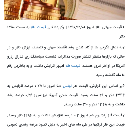
♦️قیمت جهانی طلا امروز ۱۳۹۷/۱۲/۰۱ | رکوردشکنی
قیمت طلا
به سمت ۱۳۵۰
دلار
?به دنبال نگرانی ها از کند شدن رشد اقتصاد جهان و تضعیف ارزش دلار و در
حالی که بازارها منتظر انتشار صورت مذاکرات نشست سیاستگذاری فدرال رزرو
آمریکا در اواخر امروز هستند،
قیمت طلا
امروز افزایش داشت و به بالاترین رقم
۱۰ ماه گذشته رسید.
?بر اساس این گزارش، قیمت هر
اونس
طلا امروز با 0.25 درصد افزایش به
1344 دلار و 29 سنت رسید. قیمت طلای آمریکا نیز امروز 0.26 درصد رشد
داشت و به 1348 دلار و 30 سنت رسید.
?قیمت فلز پالادیوم هم امروز 0.3 درصد افزایش داشت و به 1484 دلار رسید.
قیمت این فلز گرانبها در طی ماه های اخیر به دلیل کمبود عرضه رشدی نجومی