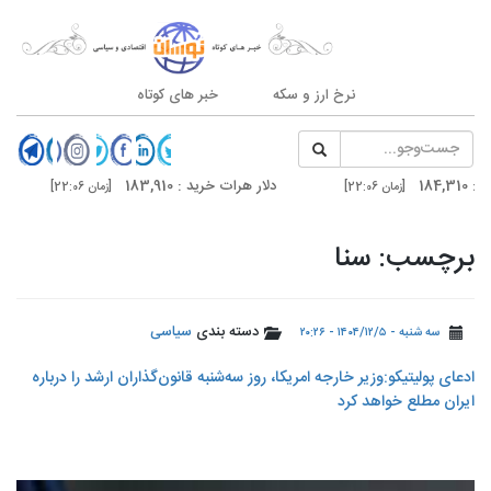
نرخ ارز و سکه
خبر های کوتاه
دلار هرات خرید : 183,910
سکه امامی : 187,000
[زمان 22:06]
دلار تهران خرید : 185,200
درهم دوبی فروش : 51,020
[زمان 21:03]
برچسب: سنا
دسته بندی
سیاسی
سه شنبه - ۱۴۰۴/۱۲/۵ - ۲۰:۲۶
ادعای پولیتیکو:وزیر خارجه امریکا، روز سه‌شنبه قانون‌گذاران ارشد را درباره
ایران مطلع خواهد کرد