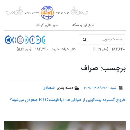
نرخ ارز و سکه
خبر های کوتاه
دلار هرات خرید : 184,240
سکه امامی : 185,500
[زمان 11:31]
دلار تهران خرید : 185,800
درهم دوبی فروش : 51,240
[زمان 11:30]
برچسب: صراف
دسته بندی
اقتصادی
شنبه - ۱۴۰۴/۰۲/۶ - ۱۹:۲۸
خروج گسترده بیت‌کوین از صرافی‌ها؛ آیا قیمت BTC صعودی می‌شود؟