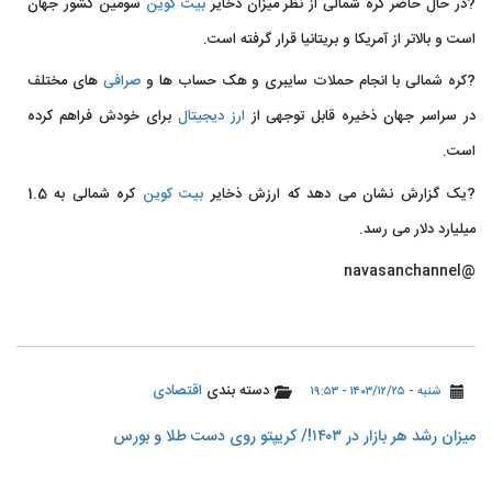
?در حال حاضر کره شمالی از نظر میزان ذخایر
بیت کوین
سومین کشور جهان
است و بالاتر از آمریکا و بریتانیا قرار گرفته است.
?کره شمالی با انجام حملات سایبری و هک حساب ها و
صرافی
های مختلف
در سراسر جهان ذخیره قابل توجهی از
ارز دیجیتال
برای خودش فراهم کرده
است.
?یک گزارش نشان می دهد که ارزش ذخایر
بیت کوین
کره شمالی به 1.5
میلیارد دلار می رسد.
@navasanchannel
دسته بندی
اقتصادی
شنبه - ۱۴۰۳/۱۲/۲۵ - ۱۹:۵۳
میزان رشد هر بازار در ۱۴۰۳!/ کریپتو روی دست طلا و بورس