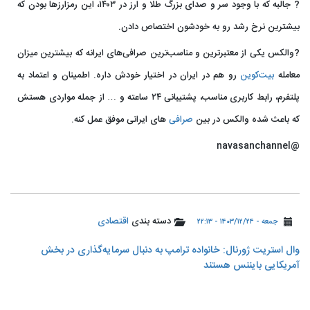
? جالبه که با وجود سر و صدای بزرگ طلا و ارز در ۱۴۰۳، این رمزارزها بودن که
بیشترین نرخ رشد رو به خودشون اختصاص دادن.
?والکس یکی از معتبرترین و مناسب‌ترین صرافی‌های ایرانه که بیشترین میزان
معامله
بیت‌کوین
رو هم در ایران در اختیار خودش داره. اطمینان و اعتماد به
پلتفرم، رابط کاربری مناسب، پشتیبانی ۲۴ ساعته و … از جمله مواردی هستش
که باعث شده والکس در بین
صرافی
های ایرانی موفق عمل کنه.
@navasanchannel
دسته بندی
اقتصادی
جمعه - ۱۴۰۳/۱۲/۲۴ - ۲۲:۱۳
وال استریت ژورنال: خانواده ترامپ به دنبال سرمایه‌گذاری در بخش
آمریکایی بایننس هستند