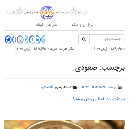
نرخ ارز و سکه
خبر های کوتاه
دلار هرات خرید : 185,690
سکه امامی : 187,500
[زمان 14:31]
دلار تهران خرید : 186,300
درهم دوبی فروش : 51,320
[زمان 14:31]
برچسب: صعودی
دسته بندی
اقتصادی
جمعه - ۱۴۰۴/۱۱/۲۴ - ۱۴:۲۷
بیت‌کوین در انتظار ریزش بیشتر!