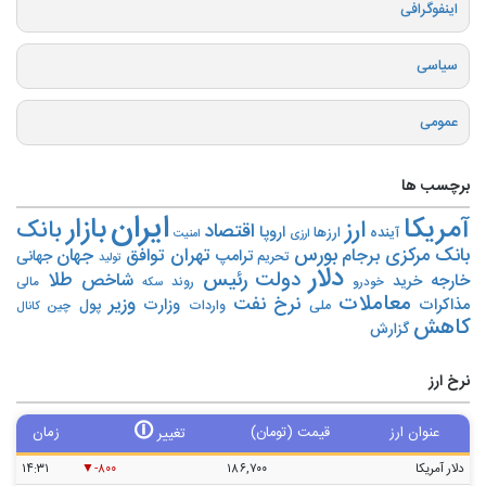
اینفوگرافی
سیاسی
عمومی
برچسب ها
ایران
بازار
آمریکا
ارز
بانک
اقتصاد
اروپا
آینده
ارزها
ارزی
امنیت
بورس
بانک مرکزی
تهران
برجام
توافق
جهان
ترامپ
جهانی
تحریم‌
تولید
دلار
دولت
رئیس
طلا
شاخص
خارجه
خرید
روند
خودرو
مالی
سکه
معاملات
نرخ
نفت
وزیر
مذاکرات
وزارت
پول
ملی
واردات
چین
کانال
کاهش
گزارش
نرخ ارز
🛈
عنوان ارز
قیمت (تومان)
زمان
تغییر
دلار آمریکا
۱۸۶,۷۰۰
-۸۰۰
۱۴:۳۱