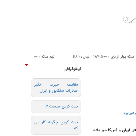
نیم سکه : 96,000
ربع سکه : 53,000
[زمان 18:20]
[زمان 18:20]
اینفوگرافی
️مقایسه حیرت انگیز
صادرات سنگاپور و ایران
بیت کوین چیست ؟
می‌برد
بیت کوین چگونه کار می
کند
ق ایران و آمریکا خبر داده