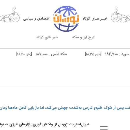
نرخ ارز و سکه
خبر های کوتاه
سکه امامی : 187,000
سکه بهار آزادی : 184,500
[زمان 18:25]
[زمان 18:20]
درهم دوبی فروش : 51,160
[زمان 18:23]
[زمان 18:10]
ه نفت پس از شوک خلیج فارس به‌شدت جهش می‌کند، اما بازیابی کامل ماه‌ها زمان 
🔹وال‌استریت ژورنال از واکنش فوری بازارهای انرژی به تواف