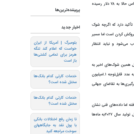
و اعلام کرد نفت خام برنت با عقب‌نشینی از کانال‌های حساس حالا به ۷۸ دلار رسیده
پربیننده‌ترین‌ها
 تأکید دارد که اگرچه شوک
اخبار جدید
فروکش کردن است اما مسیر
بلومبرگ | آمریکا از ایران
 می‌شود و نباید انتظار
خواست که اعلام کند تنگه
هرمز برای تمامی کشتی‌ها
باز است
یل همین شوک‌های اخیر به
شدت تعدیل کرده و از برآورد کاهش ۴۲۰ هزار بشکه‌ای به عدد قابل‌توجه ۱.۱میلیون
خدمات کارتی کدام بانک‌ها
مختل شده است؟
یری‌ها به تقاضای جهانی
خدمات کارتی کدام بانک‌ها
مختل شده است؟
فته اما داده‌های فنی نشان
می‌دهد که زیرساخت‌های انرژی منطقه برای بازگشت به ریل تولید سال ۲۰۲۷به ماه‌ها
تا زمان رفع اختلالات بانکی
با پول نقد به جایگاههای
سوخت مراجعه کنید