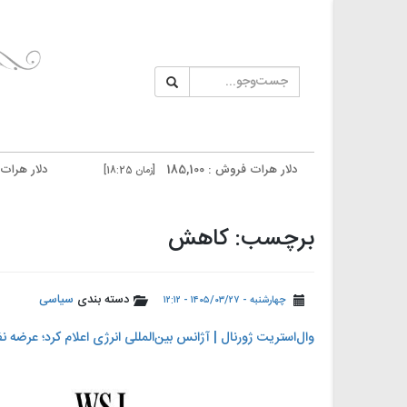
دلار هرات فروش : 185,100
دلار هرات خرید : 184,700
[زمان 18:25]
دلار تهران فروش : 185,700
دلار تهران خرید : 185,300
[زمان 18:23]
برچسب: کاهش
دسته بندی
سیاسی
چهارشنبه - ۱۴۰۵/۰۳/۲۷ - ۱۲:۱۲
وال‌استریت ژورنال | آژانس بین‌المللی انرژی اعلام کرد؛ عرض