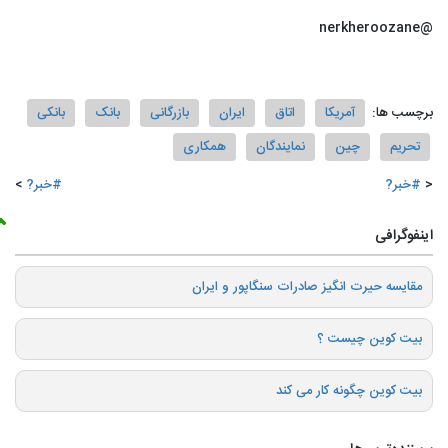
@nerkheroozane
برچسب ها:
آمریکا
اتاق
ایران
بازرگانی
بانک
بانکی
تحریم‌
چین
نمایندگان
همکاری
#خبر?
#خبر?
اینفوگرافی
️مقایسه حیرت انگیز صادرات سنگاپور و ایران
بیت کوین چیست ؟
بیت کوین چگونه کار می کند