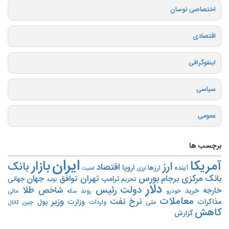
اختصاصی نوسان
اقتصادی
اینفوگرافی
سیاسی
عمومی
برچسب ها
ایران
بازار
آمریکا
ارز
بانک
اقتصاد
اروپا
آینده
ارزها
ارزی
امنیت
بورس
بانک مرکزی
تهران
برجام
توافق
جهان
ترامپ
جهانی
تحریم‌
تولید
دلار
دولت
رئیس
طلا
شاخص
خارجه
خرید
روند
خودرو
مالی
سکه
معاملات
نرخ
نفت
وزیر
مذاکرات
وزارت
پول
ملی
واردات
چین
کانال
کاهش
گزارش