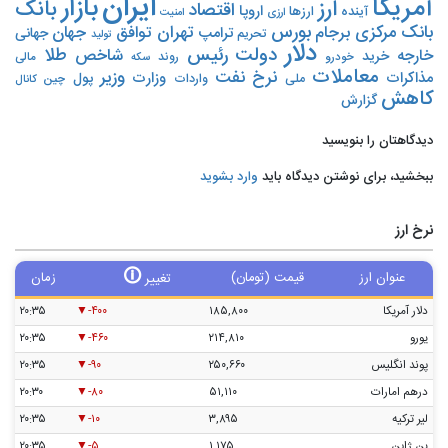
ایران
بازار
آمریکا
ارز
بانک
اقتصاد
اروپا
آینده
ارزها
ارزی
امنیت
بورس
بانک مرکزی
تهران
برجام
توافق
جهان
ترامپ
جهانی
تحریم‌
تولید
دلار
دولت
رئیس
طلا
شاخص
خارجه
خرید
روند
خودرو
مالی
سکه
معاملات
نرخ
نفت
وزیر
مذاکرات
وزارت
پول
ملی
واردات
چین
کانال
کاهش
گزارش
دیدگاهتان را بنویسید
ببخشید، برای نوشتن دیدگاه باید
وارد بشوید
نرخ ارز
🛈
عنوان ارز
قیمت (تومان)
زمان
تغییر
دلار آمریکا
۱۸۵,۸۰۰
-۴۰۰
۲۰:۳۵
یورو
۲۱۴,۸۱۰
-۴۶۰
۲۰:۳۵
پوند انگلیس
۲۵۰,۶۶۰
-۹۰
۲۰:۳۵
درهم امارات
۵۱,۱۱۰
-۸۰
۲۰:۳۰
لیر ترکیه
۳,۸۹۵
-۱۰
۲۰:۳۵
ین ژاپن
۱,۱۷۵
-۵
۲۰:۳۵