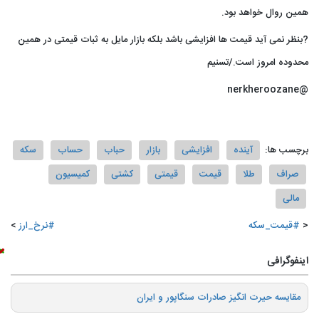
همین روال خواهد بود.
?بنظر نمی آید قیمت ها افزایشی باشد بلکه بازار مایل به ثبات قیمتی در همین
محدوده امروز است./تسنیم
@nerkheroozane
برچسب ها:
آینده
افزایشی
بازار
حباب
حساب
سکه
صراف
طلا
قیمت
قیمتی
کشتی
کمیسیون
مالی
#قیمت_سکه
#نرخ_ارز
اینفوگرافی
️مقایسه حیرت انگیز صادرات سنگاپور و ایران