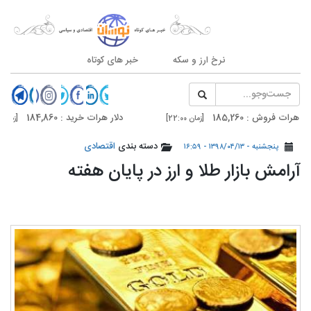
نرخ ارز و سکه
خبر های کوتاه
وش : 185,260
دلار هرات خرید : 184,860
[زمان 22:00]
[زمان 22:00]
وش : 185,700
دلار تهران خرید : 185,300
دسته بندی
اقتصادی
[زمان 20:59]
[زمان 20:59]
پنجشنبه - ۱۳۹۸/۰۴/۱۳ - ۱۶:۵۹
آرامش بازار طلا و ارز در پایان هفته