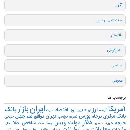
آگهی
اختصاصی نوسان
اقتصادی
اینفوگرافی
سیاسی
عمومی
برچسب ها
ایران
بازار
آمریکا
ارز
بانک
اقتصاد
اروپا
آینده
ارزها
ارزی
امنیت
بورس
بانک مرکزی
تهران
برجام
توافق
جهان
ترامپ
جهانی
تحریم‌
تولید
دلار
دولت
رئیس
طلا
شاخص
خارجه
خرید
روند
خودرو
مالی
سکه
معاملات
نرخ
نفت
وزیر
مذاکرات
وزارت
پول
ملی
واردات
چین