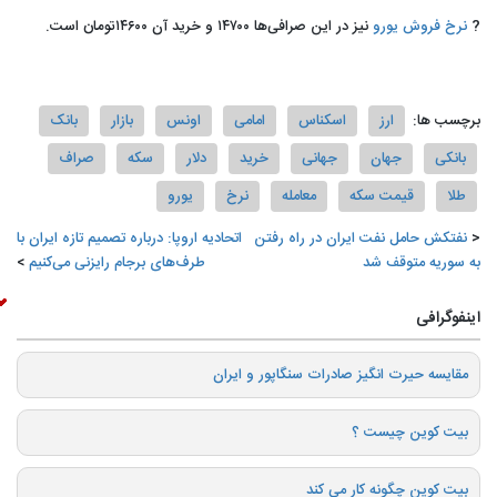
?
نرخ فروش یورو
نیز در این صرافی‌ها ۱۴۷۰۰ و خرید آن ۱۴۶۰۰تومان است.
برچسب ها:
ارز
اسکناس
امامی
اونس
بازار
بانک
بانکی
جهان
جهانی
خرید
دلار
سکه
صراف
طلا
قیمت سکه
معامله
نرخ
یورو
️نفتکش حامل نفت ایران در راه رفتن
️اتحادیه اروپا: درباره تصمیم تازه ایران با
به سوریه متوقف شد
طرف‌های برجام رایزنی می‌کنیم
اینفوگرافی
️مقایسه حیرت انگیز صادرات سنگاپور و ایران
بیت کوین چیست ؟
بیت کوین چگونه کار می کند