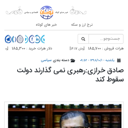
نرخ ارز و سکه
خبر های کوتاه
ش : 185,700
دلار هرات خرید : 185,300
[زمان 16:17]
[زمان 16:17]
ش : 186,500
دلار تهران خرید : 186,100
دسته بندی
سیاسی
[زمان 16:07]
[زمان 16:07]
یکشنبه - ۱۳۹۸/۱۰/۱ - ۰۹:۵۲
️صادق خرازی:رهبری نمی گذارند دولت
سقوط کند