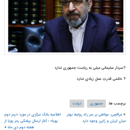
?سردار سلیمانی میلی به ریاست جمهوری ندارد
? خاتمی قدرتِ عملِ زیادی ندارد
برچسب ها:
جمهوری
دولت
️عراقچی: موانعی بر سر راه روابط بهتر
️اطلاعیه بانک مرکزی در مورد «رمز دوم
میان ایران و ژاپن وجود دارد
پویا» ؛ آغاز ارسال پیامکی رمز پویا از
هفته دوم دی ماه