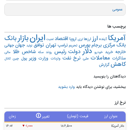
عمومی
برچسب ها
ایران
بازار
آمریکا
ارز
بانک
اقتصاد
اروپا
آینده
ارزها
ارزی
امنیت
بورس
بانک مرکزی
تهران
برجام
توافق
جهان
ترامپ
جهانی
تحریم‌
تولید
دلار
دولت
رئیس
طلا
شاخص
خارجه
خرید
روند
خودرو
مالی
سکه
معاملات
نرخ
نفت
وزیر
مذاکرات
وزارت
پول
ملی
واردات
چین
کانال
کاهش
گزارش
دیدگاهتان را بنویسید
ببخشید، برای نوشتن دیدگاه باید
وارد بشوید
نرخ ارز
🛈
عنوان ارز
قیمت (تومان)
زمان
تغییر
دلار آمریکا
۱۸۶,۵۰۰
-۱,۰۰۰
۱۶:۰۷