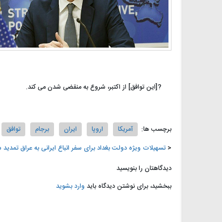
?[این توافق] از اکتبر، شروع به منقضی شدن می ‌کند.
برچسب ها:
آمریکا
اروپا
ایران
برجام
توافق
️تسهیلات ویژه دولت بغداد برای سفر اتباع ایرانی به عراق تمدید 
دیدگاهتان را بنویسید
ببخشید، برای نوشتن دیدگاه باید
وارد بشوید