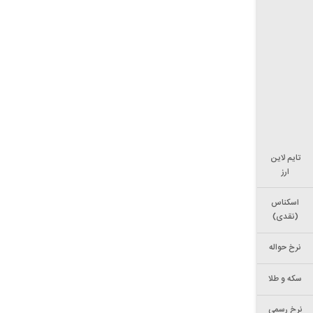
تایم لاین
ارز
اسکناس
(نقدی)
نرخ حواله
سکه و طلا
نرخ رسمی