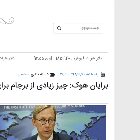
دلار هرات فروش : 185,940
دلار هرات خرید : 185,540
[زمان 12:55]
دلار تهران فروش : 186,700
دلار تهران خرید : 186,300
[زمان 12:54]
دسته بندی
سیاسی
پنجشنبه - ۱۳۹۸/۱۲/۱ - ۲۱:۱۲
️برایان هوک: چیز زیادی از برجام ب