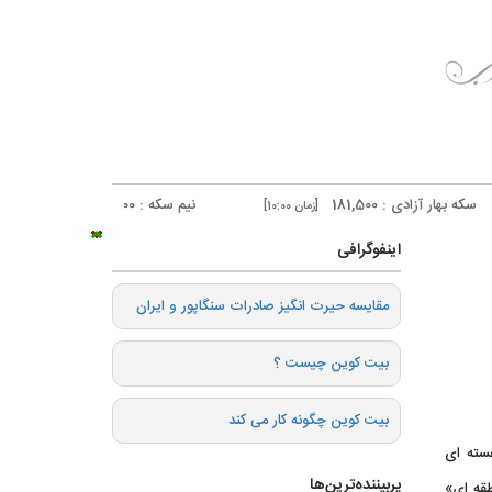
ی : 181,500
نیم سکه : 95,000
ربع سکه
[زمان 10:00]
[زمان 10:00]
اینفوگرافی
️مقایسه حیرت انگیز صادرات سنگاپور و ایران
بیت کوین چیست ؟
بیت کوین چگونه کار می کند
سته ‌ای
پربیننده‌ترین‌ها
قه ‌ای»