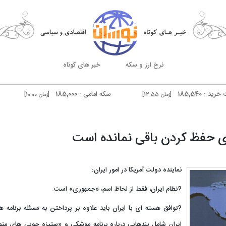
نرخ ارز و سکه
خبر های کوتاه
سکه امامی : 185,000
سکه بهار آزاد
[زمان 12:55]
[زمان 10:00]
درهم دوبی فروش : 51,540
[زمان 12:54]
[زمان 10:00]
رای حفظ کردن باقی نمانده است
نماینده دولت آمریکا در امور ایران:
?نظام ایران، فقط از لحاظ اسم، «جمهوری» است.
?توافق هسته ‌ای با ایران باید علاوه بر پرداختن به مسئله برنامه ه
ایران شامل بندهایی درباره برنامه موشکی و «ستیزه ‌جویی‌ های منط