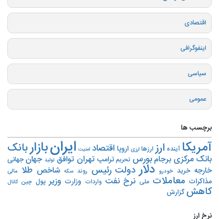
اقتصادی
اینفوگرافی
سیاسی
عمومی
برچسب ها
ایران
بازار
آمریکا
ارز
بانک
اقتصاد
اروپا
آینده
ارزها
ارزی
امنیت
بورس
بانک مرکزی
تهران
برجام
توافق
جهان
ترامپ
جهانی
تحریم‌
تولید
دلار
دولت
رئیس
طلا
شاخص
خارجه
خرید
روند
خودرو
مالی
سکه
معاملات
نرخ
نفت
وزیر
مذاکرات
وزارت
پول
ملی
واردات
چین
کانال
کاهش
گزارش
نرخ ارز