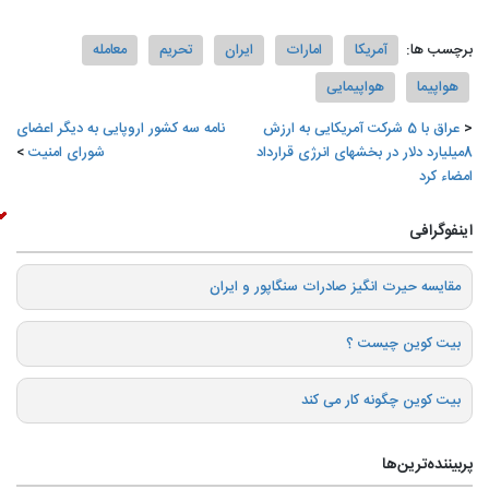
برچسب ها:
آمریکا
امارات
ایران
تحریم‌
معامله
هواپیما
هواپیمایی
عراق با 5 شرکت آمریکایی به ارزش
️نامه سه کشور اروپایی به دیگر اعضای
8میلیارد دلار در بخشهای انرژی قرارداد
شورای امنیت
امضاء کرد
اینفوگرافی
️مقایسه حیرت انگیز صادرات سنگاپور و ایران
بیت کوین چیست ؟
بیت کوین چگونه کار می کند
پربیننده‌ترین‌ها