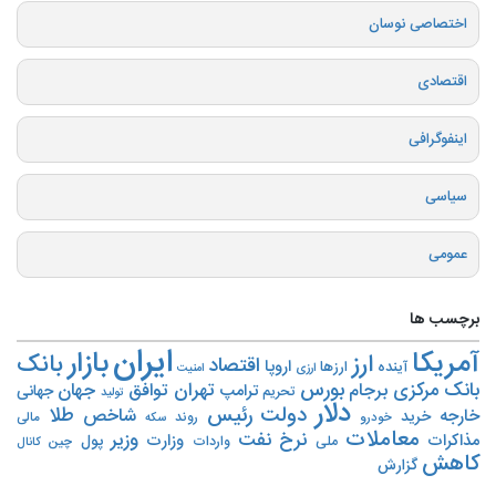
اختصاصی نوسان
اقتصادی
اینفوگرافی
سیاسی
عمومی
برچسب ها
ایران
بازار
آمریکا
ارز
بانک
اقتصاد
اروپا
آینده
ارزها
ارزی
امنیت
بورس
بانک مرکزی
تهران
برجام
توافق
جهان
ترامپ
جهانی
تحریم‌
تولید
دلار
دولت
رئیس
طلا
شاخص
خارجه
خرید
روند
خودرو
مالی
سکه
معاملات
نرخ
نفت
وزیر
مذاکرات
وزارت
پول
ملی
واردات
چین
کانال
کاهش
گزارش